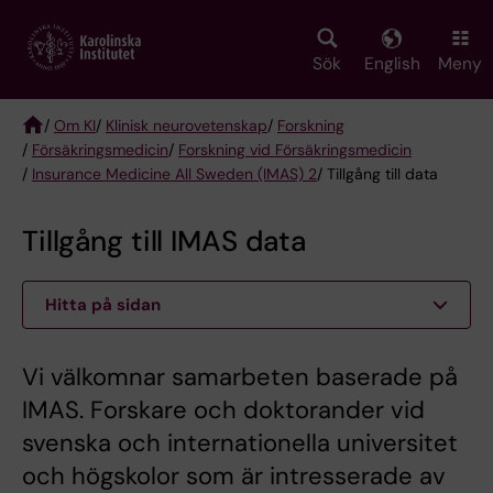
Skip
to
main
Sök
English
Meny
content
/
Om KI
/
Klinisk neurovetenskap
/
Forskning
/
Försäkringsmedicin
/
Forskning vid Försäkringsmedicin
Breadcrumb
/
Insurance Medicine All Sweden (IMAS) 2
/ Tillgång till data
Tillgång till IMAS data
Hitta på sidan
Vi välkomnar samarbeten baserade på
IMAS. Forskare och doktorander vid
svenska och internationella universitet
och högskolor som är intresserade av