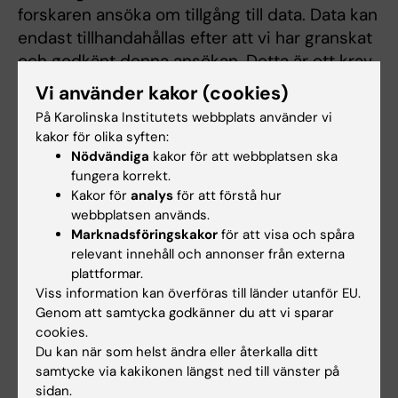
forskaren ansöka om tillgång till data. Data kan
endast tillhandahållas efter att vi har granskat
och godkänt denna ansökan. Detta är ett krav
enligt gällande lagstiftning för att säkerställa
Vi använder kakor (cookies)
att all forskning som involverar
På Karolinska Institutets webbplats använder vi
personuppgifter genomgår korrekt etisk
kakor för olika syften:
granskning.
Nödvändiga
kakor för att webbplatsen ska
fungera korrekt.
Kakor för
analys
för att förstå hur
Vill du samarbeta med oss inom IMAS-
webbplatsen används.
projektet?
Marknadsföringskakor
för att visa och spåra
Ladda ner och fyll gärna i blanketten nedan
relevant innehåll och annonser från externa
plattformar.
och mejla den till
imas-cns@ki.se
Viss information kan överföras till länder utanför EU.
Genom att samtycka godkänner du att vi sparar
Vi ser fram emot att höra från dig!
cookies.
Du kan när som helst ändra eller återkalla ditt
samtycke via kakikonen längst ned till vänster på
Kontaktblankett
sidan.