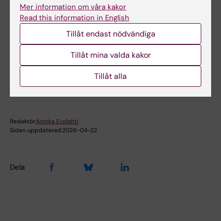
Mer information om våra kakor
Read this information in English
IMAS blankett
(PDF, 191.63 KB)
Tillåt endast nödvändiga
Tillåt mina valda kakor
Hade du nytta av informationen på denna sida?
Yes
Tillåt alla
No
Redaktör:
Annika Evolahti
Sidan uppdaterad:
2026-04-22
Dela