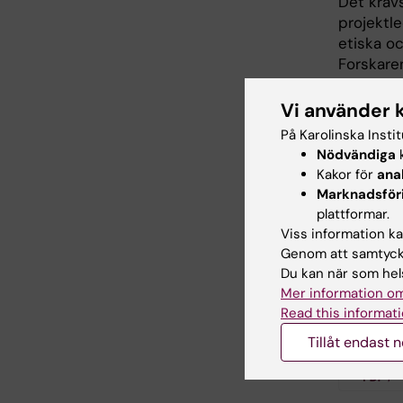
Det krävs
projektle
etiska oc
Forskare
statisti
studiespe
Vi använder 
2026 ino
På Karolinska Insti
projekt.
Nödvändiga
k
Kakor för
ana
Vill d
Marknadsför
plattformar.
Ladda ne
Viss information kan
ser fram 
Genom att samtycka
Du kan när som hels
Mer information om
Read this informati
Kont
Tillåt endast 
S