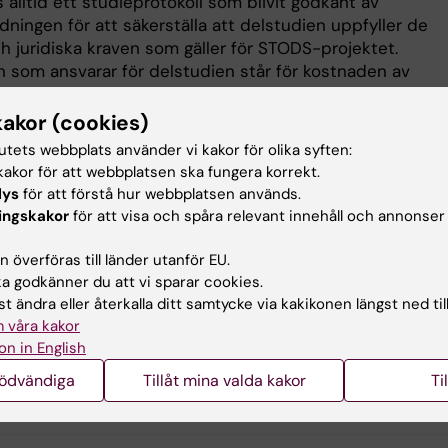
 alltid ett studieprotokoll som blivit godkänt av
dningen för att säkerställa att delstudien uppfyller de
h juridiska kraven som gäller för STODS-projektet.
n som ansvarar för delstudien står för kostnaden av
kerns arbetstimmar som kan uppkomma för det
cifika datauttaget och/eller analyser. Timpriset ligger år
kakor (cookies)
m spannet 540-1000 SEK (plus INDI) beroende på typ 
tutets webbplats använder vi kakor för olika syften:
akor för att webbplatsen ska fungera korrekt.
lys
för att förstå hur webbplatsen används.
u samarbeta med oss i STODS-projektet?
ingskakor
för att visa och spåra relevant innehåll och annonser
r blanketten nedan och mejla den till
stods-cns@ki.se
–
 överföras till länder utanför EU.
emot att höra från dig!
 godkänner du att vi sparar cookies.
t ändra eller återkalla ditt samtycke via kakikonen längst ned til
 våra kakor
on in English
aktblankett
nödvändiga
Tillåt mina valda kakor
Ti
TODS blankett
(PDF, 190.67 KB)