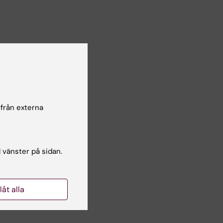
av
 från externa
 vi
l vänster på sidan.
llåt alla