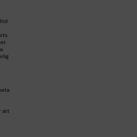
ltid
orts
het
da
rlig
rbeta
r att