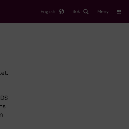
English
Sök
Meny
et.
ODS
nns
n