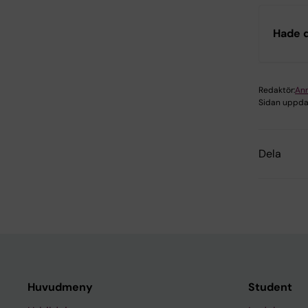
Hade d
Redaktör:
Ann
Sidan uppda
Dela
Huvudmeny
Student