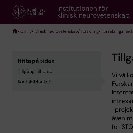
Skip
Institutionen för
to
klinisk neurovetenskap
main
content
/
Om KI
/
Klinisk neurovetenskap
/
Forskning
/
Försäkringsmedi
Breadcrumb
Till
Hitta på sidan
Tillgång till data
Vi väl
Kontaktblankett
Forska
interna
intres
-projek
även m
för STO