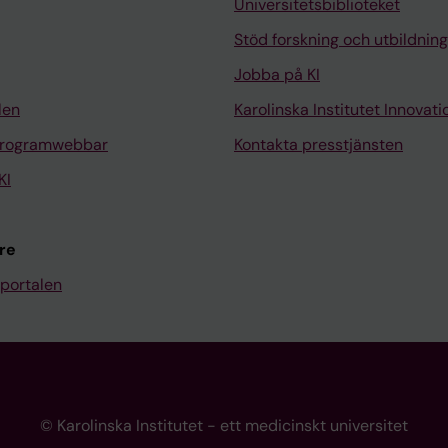
Universitetsbiblioteket
Stöd forskning och utbildning
Jobba på KI
len
Karolinska Institutet Innovati
programwebbar
Kontakta presstjänsten
KI
re
portalen
© Karolinska Institutet - ett medicinskt universitet