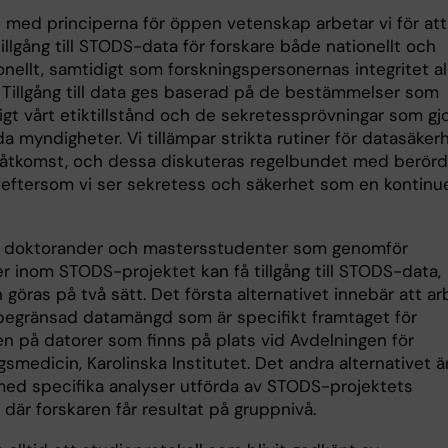
t med principerna för öppen vetenskap arbetar vi för att
illgång till STODS-data för forskare både nationellt och
onellt, samtidigt som forskningspersonernas integritet al
 Tillgång till data ges baserad på de bestämmelser som
ligt vårt etiktillstånd och de sekretessprövningar som gj
a myndigheter. Vi tillämpar strikta rutiner för datasäker
åtkomst, och dessa diskuteras regelbundet med berör
, eftersom vi ser sekretess och säkerhet som en kontinue
.
, doktorander och mastersstudenter som genomför
er inom STODS-projektet kan få tillgång till STODS-data,
n göras på två sätt. Det första alternativet innebär att a
egränsad datamängd som är specifikt framtaget för
en på datorer som finns på plats vid Avdelningen för
gsmedicin, Karolinska Institutet. Det andra alternativet ä
 med specifika analyser utförda av STODS-projektets
 där forskaren får resultat på gruppnivå.