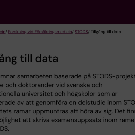
cin
/
Forskning vid Försäkringsmedicin
/
STODS
/ Tillgång till data
gång till data
komnar samarbeten baserade på STODS-projekt
re och doktorander vid svenska och
tionella universitet och högskolor som är
serade av att genomföra en delstudie inom ST
tets ramar uppmuntras att höra av sig. Det fi
öjlighet att skriva examensuppsats inom rame
DS.