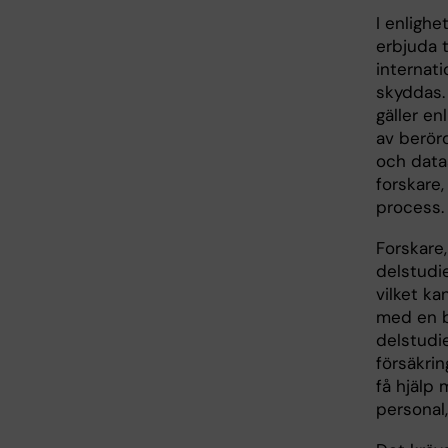
I enlighe
erbjuda t
internati
skyddas.
gäller en
av berörd
och data
forskare
process
Forskare
delstudi
vilket ka
med en b
delstudi
försäkrin
få hjälp
personal,