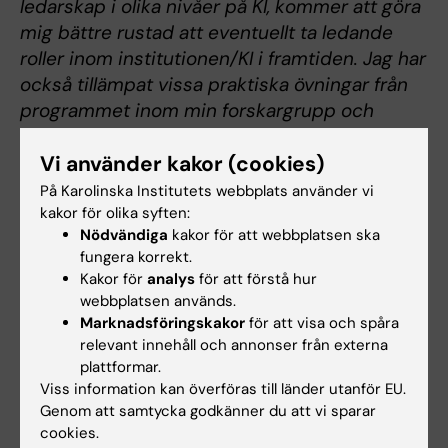
ledarskap i olika nivåer på KI, kommer att göra
mig bättre rustad att eventuellt ta ledande
roller inom institutionen/KI i framtiden. Jag har
också tillämpat vissa praktiska övningar från
programmet inom min forskargrupp och
kommer fortsätta jobba med det.
Vi använder kakor (cookies)
På Karolinska Institutets webbplats använder vi
Hade du nytta av informationen på denna sida?
kakor för olika syften:
Yes
Nödvändiga
kakor för att webbplatsen ska
No
fungera korrekt.
Kakor för
analys
för att förstå hur
webbplatsen används.
Marknadsföringskakor
för att visa och spåra
Innehållsgranskare:
relevant innehåll och annonser från externa
Unknown user
Redaktör:
Ann Hagerborn
plattformar.
Sidan uppdaterad:
2026-04-14
Viss information kan överföras till länder utanför EU.
Genom att samtycka godkänner du att vi sparar
cookies.