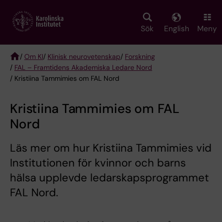
Skip
to
main
Sök
English
Meny
content
/
Om KI
/
Klinisk neurovetenskap
/
Forskning
/
FAL – Framtidens Akademiska Ledare Nord
Breadcrumb
/ Kristiina Tammimies om FAL Nord
Kristiina Tammimies om FAL
Nord
Läs mer om hur Kristiina Tammimies vid
Institutionen för kvinnor och barns
hälsa upplevde ledarskapsprogrammet
FAL Nord.