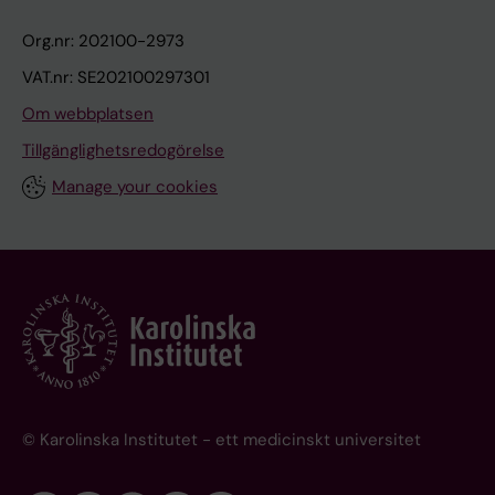
Org.nr: 202100-2973
VAT.nr: SE202100297301
Om webbplatsen
Tillgänglighetsredogörelse
Manage your cookies
© Karolinska Institutet - ett medicinskt universitet