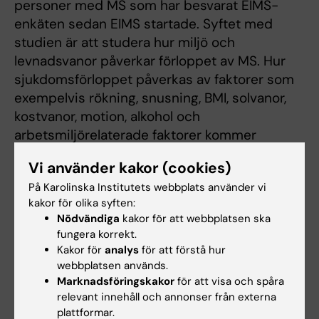
personer med MS som har besvarat EIMS-
enkäten sedan EIMS startade. Syftet med
studien är att studera hur miljö och
levnadsvanor påverkar förloppet av MS. Hur
sjukdomsförloppet påverkas av faktorer som
exempelvis rökning, snusning, BMI, solvanor,
kostvanor, motion, alkohol och
arbetsmiljörelaterade faktorer kommer
studeras. Även huruvida dessa faktorer
Vi använder kakor (cookies)
påverkar effekten av läkemedelsbehandling av
På Karolinska Institutets webbplats använder vi
sjukdomen samt om de interagerar med de
kakor för olika syften:
viktigaste genetiska riskfaktorerna för MS
Nödvändiga
kakor för att webbplatsen ska
kommer studeras.
fungera korrekt.
Kakor för
analys
för att förstå hur
webbplatsen används.
Hade du nytta av informationen på denna sida?
Marknadsföringskakor
för att visa och spåra
Yes
relevant innehåll och annonser från externa
No
plattformar.