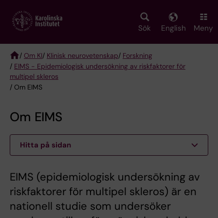
Skip
to
main
Sök
English
Meny
content
/
Om KI
/
Klinisk neurovetenskap
/
Forskning
/
EIMS - Epidemiologisk undersökning av riskfaktorer för
Breadcrumb
multipel skleros
/ Om EIMS
Om EIMS
Hitta på sidan
EIMS (epidemiologisk undersökning av
riskfaktorer för multipel skleros) är en
nationell studie som undersöker