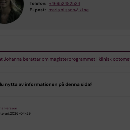
Telefon:
+46852482524
E-post:
maria.nilsson@ki.se
s
t Johanna berättar om magisterprogrammet i klinisk optomet
u nytta av informationen på denna sida?
ia Persson
terad:
2026-04-29