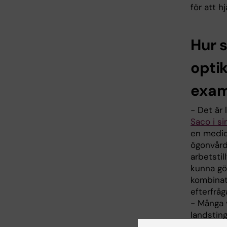
för att h
Hur 
opti
exa
- Det är
Saco i s
en medic
ögonvård
arbetstil
kunna gö
kombinat
efterfråg
- Många v
landsting
och kan 