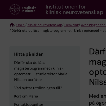
Skip
Institutionen för
to
klinisk neurovetenskap
main
content
/
Om KI
/
Klinisk neurovetenskap
/
Forskning
/
Avdelningen för
/ Därför ska du läsa magisterpogrammet i klinisk optometri - st
Breadcrumb
Därf
Hitta på sidan
magi
Därför ska du läsa
magisterpogrammet i klinisk
opto
optometri - studierektor Maria
Nils
Nilsson berättar
Vad syftar utbildningen till?
Med en 
Kort om Maria
på ögo
Kontaktuppgifter