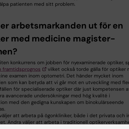
jälpa patienten med sitt problem.
ser arbetsmarkanden ut för en
ker med medicine magister-
men?
 liten konkurrens om jobben för nyexaminerade optiker, s
in framtidsprognos
vilket också torde gälla för optiker
ine examen inom optometri. Det händer mycket inom
en som kan betyda att vi går mot en utveckling med fle
lfällen för specialiserade optiker där just kompetensen a
ra avancerade undersökningar med hög kvalité i
ion med den gedigna kunskapen om binokulärseende
as.
äljer att arbeta på ögonkliniker, både i det privata och 
et. Andra väljer att arbeta i traditionell optikerverksamh
då erbjuda patienterna mer specialiserade undersökning