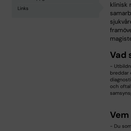
klinisk
Links
samarb
sjukvå
framöve
magiste
Vad s
- Utbild
breddar d
diagnost
och ofta
samsyns
Vem 
- Du som