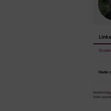
Link
Studen
Hade d
Redaktör:
Mar
Sidan uppda