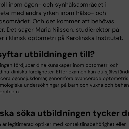
 roll inom ögon- och synhälsaområdet i
ete med andra yrken inom hälso- och
rdsområdet. Och det kommer att behövas
r. Det säger Maria Nilsson, studierektor på
r i klinisk optometri på Karolinska Institutet.
yftar utbildningen till?
ningen fördjupar dina kunskaper inom optometri och
ina kliniska färdigheter. Efter examen kan du självständ
icera ögonsjukdomar, genomföra avancerade optometris
lmologiska undersökningar på barn och vuxna och behan
problem.
ska söka utbildningen tycker d
 är legitimerad optiker med kontaktlinsbehörighet eller