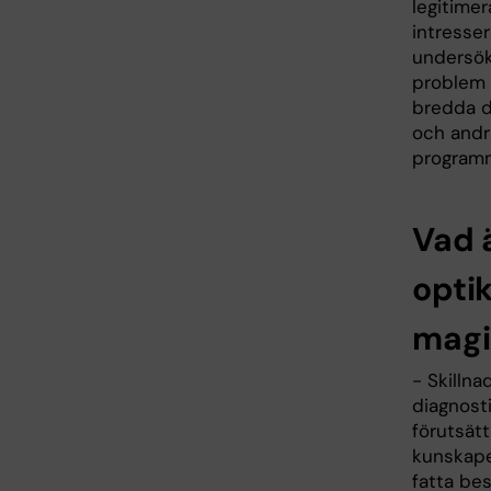
legitime
intresse
undersök
problem s
bredda d
och andr
programm
Vad 
opti
magi
- Skillna
diagnosti
förutsät
kunskape
fatta bes