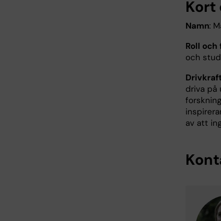
Kort
Namn
: M
Roll och
och studi
Drivkraf
driva på
forsknin
inspirer
av att in
Kont