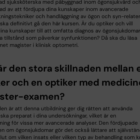
rad sjuksköterska med påbyggnad inom ögonsjukvård och
rad av att fördjupa dina kunskaper inom avancerade
ningstekniker och handläggning av ögon och syn-relate
ka definitivt gå den här kursen. Är du optiker och vill
ina kunskaper till att omfatta diagnos av ögonsjukdoma
a tillstånd som påverkar synfunktionen? Då ska du läsa
et magister i klinisk optometri.
är den stora skillnaden mellan 
ker och en optiker med medicin
ster-examen?
den är att denna utbildning ger dig rätten att använda
ska preparat i dina undersökningar, vilket är en
tning för vissa mer avancerade analyser. Den fördjupade
n om ögonsjukdomar gör det också lättare att självstän
lut om vilken insats eller vilken typ av behandling som k