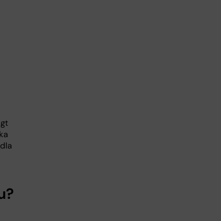
igt
ka
dla
u?