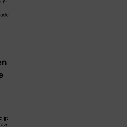
 är
rade
r
en
e
digt
rävs