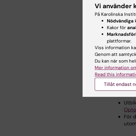
Vi använder 
På Karolinska Insti
Komm
Nödvändiga
k
Kakor för
ana
tror 
Marknadsför
plattformar.
- Jag är
Viss information kan
Genom att samtycka
få ta ett
Du kan när som hels
samhälle
Mer information om
omsorg, 
Read this informati
kompeten
om att d
Tillåt endast 
viktig ro
Utbil
Opto
För 
utom