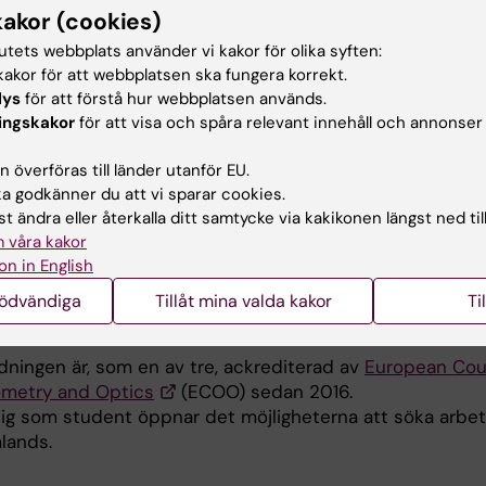
kakor (cookies)
tutets webbplats använder vi kakor för olika syften:
er rollen att förändras i framt
akor för att webbplatsen ska fungera korrekt.
lys
för att förstå hur webbplatsen används.
du?
ingskakor
för att visa och spåra relevant innehåll och annonser
 övertygad om att de som gått denna utbildning kommer 
 överföras till länder utanför EU.
 godkänner du att vi sparar cookies.
 större ansvar för ögonvården i framtiden. Andelen äldre 
t ändra eller återkalla ditt samtycke via kakikonen längst ned til
t ökar och i takt med det ökar också behovet av vård o
 våra kakor
även inom ögonsjukvården. Idag underutnyttjas den
on in English
s som magistrar i klinisk optometri har och jag är övert
e går spännande yrkesår tillmötes. De kommer att spela
nödvändiga
Tillåt mina valda kakor
Ti
ll i arbetet med att bygga upp en långsiktigt hållbar ögon
dningen är, som en av tre, ackrediterad av
European Coun
metry and Optics
(ECOO) sedan 2016.
dig som student öppnar det möjligheterna att söka arbe
lands.