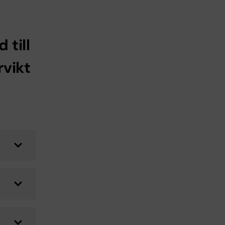
 till
rvikt