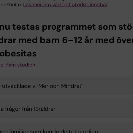
tockholm.
Läs mer om vad det stödet innebar
 nu testas programmet som stöd
ldrar med barn 6–12 år med öve
 obesitas
Co-Fam studien
r utvecklade vi Mer och Mindre?
a frågor från föräldrar
och familjer som kunde delta i studien