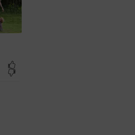
Yes
No