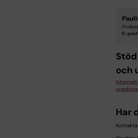
Paul
Profes
E-post
Stöd
och 
Informat
ungdoms
Har 
Kontakta
Studien 