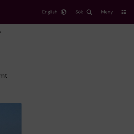
English
Sök
Meny
e
amt