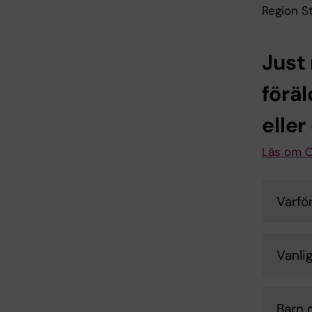
Region S
Just
förä
eller
Läs om 
Varfö
Vanlig
Barn 