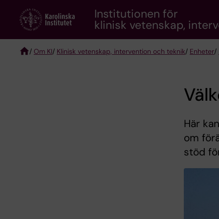
Skip
Institutionen för
to
klinisk vetenskap, inter
main
content
/
Om KI
/
Klinisk vetenskap, intervention och teknik
/
Enheter
/
Breadcrumb
Välk
Här kan
om för
stöd fö