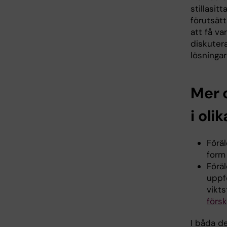
stillasit
förutsätt
att få v
diskuter
lösningar
Mer 
i oli
Föräl
form
Föräl
uppf
vikts
förs
I båda d