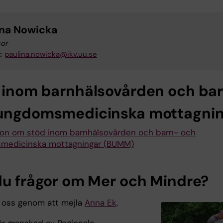
ina Nowicka
sor
:
paulina.nowicka@ikv.uu.se
 inom barnhälsovården och ba
ungdomsmedicinska mottagnin
ion om stöd inom barnhälsovården och barn- och
medicinska mottagningar (BUMM)
du frågor om Mer och Mindre?
 oss genom att mejla
Anna Ek
.
är granskad av Regionala