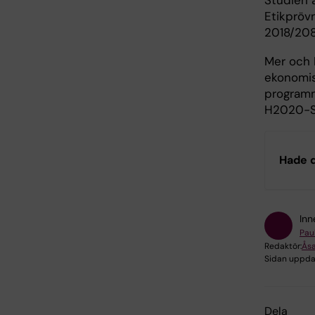
Etikpröv
2018/208
Mer och 
ekonomis
programm
H2020-S
Hade d
Inn
Pau
Redaktör:
Ås
Sidan uppda
Dela