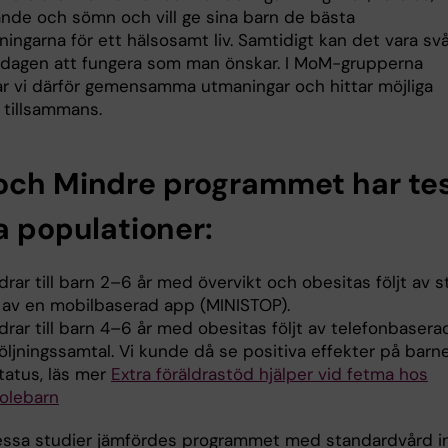
tande och sömn och vill ge sina barn de bästa
ningarna för ett hälsosamt liv. Samtidigt kan det vara svå
ardagen att fungera som man önskar. I MoM-grupperna
ar vi därför gemensamma utmaningar och hittar möjliga
 tillsammans.
och Mindre programmet har te
ka populationer:
drar till barn 2–6 år med övervikt och obesitas följt av s
 av en mobilbaserad app (MINISTOP).
drar till barn 4–6 år med obesitas följt av telefonbasera
öljningssamtal. Vi kunde då se positiva effekter på barn
tatus, läs mer
Extra föräldrastöd hjälper vid fetma hos
kolebarn
essa studier jämfördes programmet med standardvård 