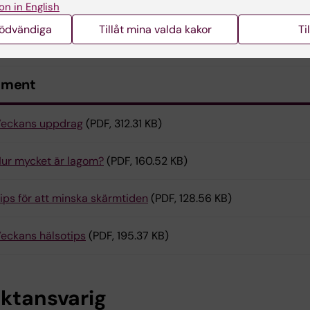
on in English
nödvändiga
Tillåt mina valda kakor
Ti
ument
eckans uppdrag
(PDF, 312.31 KB)
ur mycket är lagom?
(PDF, 160.52 KB)
ips för att minska skärmtiden
(PDF, 128.56 KB)
eckans hälsotips
(PDF, 195.37 KB)
ektansvarig