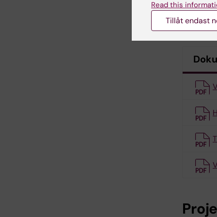
Read this informati
Tillåt endast 
Dok
V
H
T
V
Proj