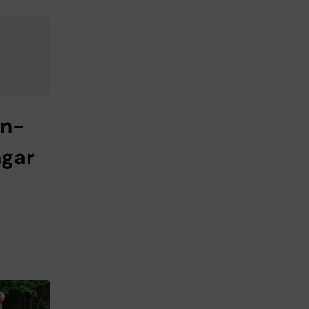
rn-
gar