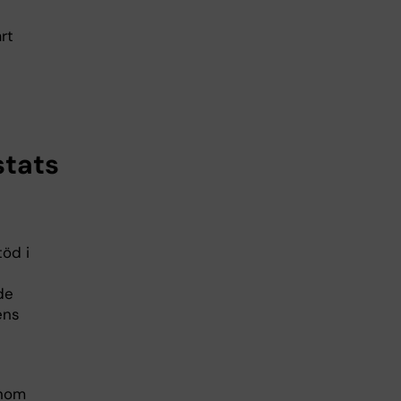
rt
stats
töd i
de
ens
inom