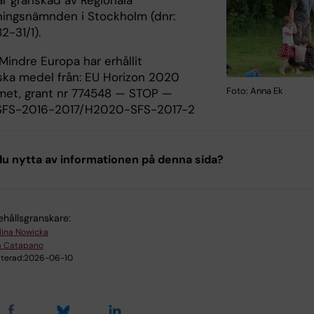
ningsnämnden i Stockholm (dnr:
2-31/1).
Mindre Europa har erhållit
ka medel från: EU Horizon 2020
Foto: Anna Ek
et, grant nr 774548 — STOP —
FS-2016-2017/H2020-SFS-2017-2
u nytta av informationen på denna sida?
ehållsgranskare:
lina Nowicka
a Catapano
terad:
2026-06-10