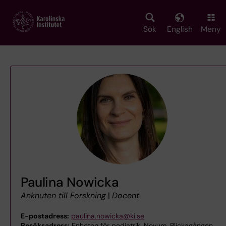
Skip
to
main
Sök
English
Meny
content
Paulina Nowicka
Anknuten till Forskning
|
Docent
E-postadress:
paulina.nowicka@ki.se
Besöksadress:
Enheten för pediatrik, Novum, Blickagången