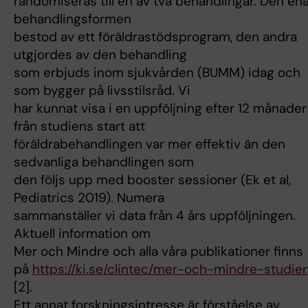
randomiseras till en av två behandlingar. Den en
behandlingsformen
bestod av ett föräldrastödsprogram, den andra
utgjordes av den behandling
som erbjuds inom sjukvården (BUMM) idag och
som bygger på livsstilsråd. Vi
har kunnat visa i en uppföljning efter 12 månader
från studiens start att
föräldrabehandlingen var mer effektiv än den
sedvanliga behandlingen som
den följs upp med booster sessioner (Ek et al,
Pediatrics 2019). Numera
sammanställer vi data från 4 års uppföljningen.
Aktuell information om
Mer och Mindre och alla våra publikationer finns
på
https://ki.se/clintec/mer-och-mindre-studie
[2].
Ett annat forskningsintresse är förståelse av