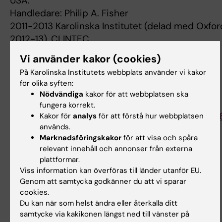
USA.
Handledare: Philip A. Fisher
2011-2013 Karolinska Institutet (delad med Oxfor
2012-13), CLINTEC.
Handledare: Claude Marcus
Vi använder kakor (cookies)
2012-2014 University of Oxford (halvtid),
På Karolinska Institutets webbplats använder vi kakor
Institutionen för antropologi,
för olika syften:
Storbritannien. Handledare: Stanley Ulijaszek.
Nödvändiga
kakor för att webbplatsen ska
[1]
fungera korrekt.
https://lup.lub.lu.se/search/publication/ca56676
Kakor för
analys
för att förstå hur webbplatsen
används.
65ed-46fe-a1d2-45cee08677bc
Marknadsföringskakor
för att visa och spåra
relevant innehåll och annonser från externa
plattformar.
Forskningsbeskrivning
Viss information kan överföras till länder utanför EU.
Genom att samtycka godkänner du att vi sparar
Mer och Minde-studien [1] (MoM) startades 2011
cookies.
med det övergripande målet
Du kan när som helst ändra eller återkalla ditt
att systematiskt utvärdera olika
samtycke via kakikonen längst ned till vänster på