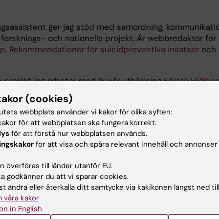
ingsassistent ger jag stöd med samordning, kommunikati
 forsknings- och nationella projekt. Är webbredaktör för
sp
,
Rekommendationer för suicidpreventiva insatser
och
a projekt jag arbetar med är vår utbildning
Första Hjälpen 
är med och samordnar, utvecklar och administrerar. Seda
kakor (cookies)
ruppen för den nationella konferensen i suicidpreventio
tutets webbplats använder vi kakor för olika syften:
.
akor för att webbplatsen ska fungera korrekt.
lys
för att förstå hur webbplatsen används.
d i forskningsprojektet
Brief Contact Intervention
(i sam
ingskakor
för att visa och spåra relevant innehåll och annonser
ande är i pilotstadiet där vi utvärderar om ett telefonb
 individer med självmordsrisk kan vara effektivt i en s
 överföras till länder utanför EU.
 godkänner du att vi sparar cookies.
t ändra eller återkalla ditt samtycke via kakikonen längst ned til
ag som skyddsombud för Institutionen för lärande, inform
 våra kakor
.
on in English