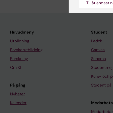
Tillåt endast 
Huvudmeny
Student
Utbildning
Ladok
Forskarutbildning
Canvas
Forskning
Schema
Om KI
Studentmej
Kurs- och 
På gång
Student på 
Nyheter
Kalender
Medarbeta
Medarbetar