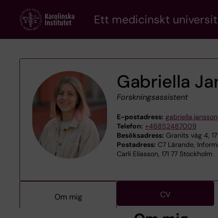
Skip
Ett medicinskt universit
to
main
content
Gabriella J
Forskningsassistent
E-postadress:
gabriella.jansso
Telefon:
+46852487009
Besöksadress:
Granits väg 4, 17
Postadress:
C7 Lärande, Inform
Carli Eliasson, 171 77 Stockholm
CV
Om mig