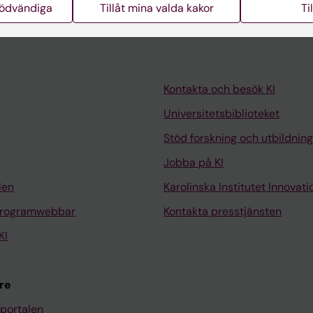
nödvändiga
Tillåt mina valda kakor
Ti
Kontakta och besök KI
Universitetsbiblioteket
Stöd forskning och utbildning
Jobba på KI
len
Karolinska Institutet Innovati
programwebbar
Kontakta presstjänsten
KI
re
portalen