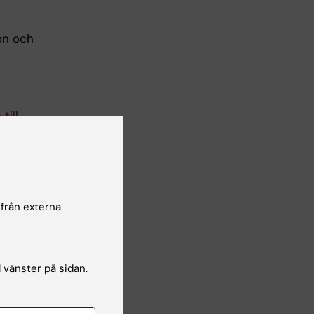
on och
till
n sitter
n som vi
arbete
 från externa
aserat
vensk
l vänster på sidan.
atik,