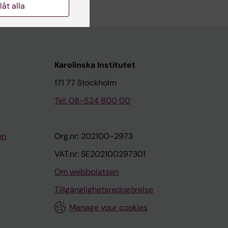
llåt alla
Karolinska Institutet
171 77 Stockholm
Tel: 08-524 800 00
on
Org.nr: 202100-2973
VAT.nr: SE202100297301
Om webbplatsen
Tillgänglighetsredogörelse
Manage your cookies