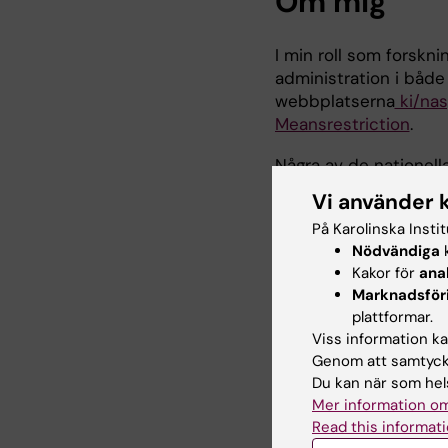
Om mig
I min roll som forskn
administration i både
webbplatserna
ki/na
Meansrestriction
.
Några av de nationell
Psykisk Hälsa
där jag 
Vi använder 
jag med i planeringsg
På Karolinska Insti
anordnar vartannat år
Nödvändiga
k
Kakor för
ana
Jag är även involvera
Marknadsför
med Mind) som i nuvar
plattformar.
medmänskligt stöd för
Viss information kan
kontext.
Genom att samtycka
Du kan när som hels
Utöver detta agerar j
Mer information om
management och etik
Read this informati