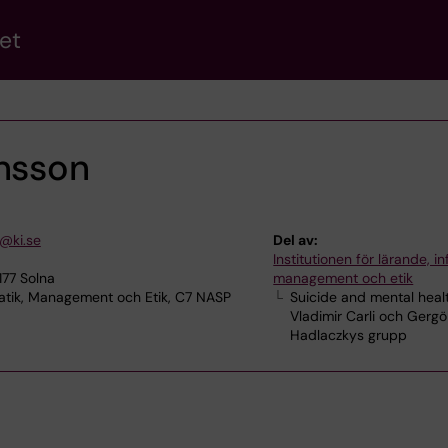
et
ansson
n@ki.se
Del av:
Institutionen för lärande, in
177 Solna
management och etik
atik, Management och Etik, C7 NASP
Suicide and mental heal
Vladimir Carli och Gergö
Hadlaczkys grupp