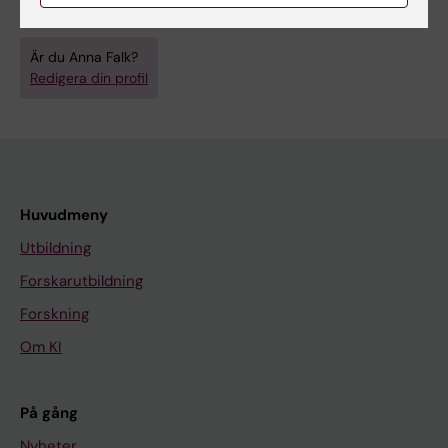
Visa alla
Är du Anna Falk?
Redigera din profil
Huvudmeny
Utbildning
Forskarutbildning
Forskning
Om KI
På gång
Nyheter