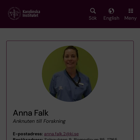
Skip
to
main
Sök
English
Meny
content
Anna Falk
Anknuten till Forskning
E-postadress:
anna.falk.2@ki.se
Besöksadress:
Solnavägen 9, Biomedicum B5, 17165