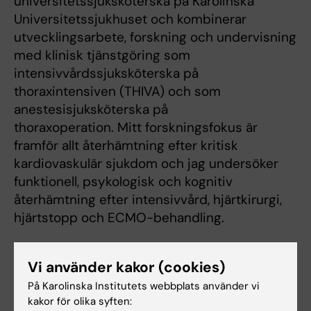
universitetssjuksköterska på Karolinska
Universitetssjukhuset och kombinerar
utvecklingsarbete, forskning och undervisning
med klinisk tjänstgöring som
intensivvårdssjuksköterska på
thoraxintensiven (THIVA) och som
anestesisjuksköterska på
thoraxoperation. Mitt forskningsfokus är
framför allt återhämtning efter kritisk
kardiovaskulär sjukdom och jag undersöker
funktionell, psykologisk och kognitiv
återhämtning efter intensivvård, hjärtkirurgi,
hjärtstopp och ECMO-behandling.
Vi använder kakor (cookies)
Undervisning
På Karolinska Institutets webbplats använder vi
kakor för olika syften: