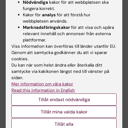
Jag är huvudhandledare för Carolina Ekström
Nödvändiga
kakor för att webbplatsen ska
som registrerades som doktorand vid FyFa
fungera korrekt.
2025.
Kakor för
analys
för att förstå hur
webbplatsen används.
Jag är bihandledare för Thomas Glob
Marknadsföringskakor
för att visa och spåra
relevant innehåll och annonser från externa
Berthelsen som doktorand vid FyFa 2025.
plattformar.
Viss information kan överföras till länder utanför EU.
Jag jobbar deltid som adjungerad adjunkt på
Genom att samtycka godkänner du att vi sparar
specialistsjuksköterskeprogram på Karolinska
cookies.
Institutet.
Du kan när som helst ändra eller återkalla ditt
samtycke via kakikonen längst ned till vänster på
sidan.
Mer information om våra kakor
Read this information in English
Forskningsområden:
Tillåt endast nödvändiga
Anestesi och intensivvård
Forskningsämnen:
Tillåt mina valda kakor
Avancerad hjärt-lungräddning
Kardiovaskulär
Post-
Utökad
Delirium
Depression
anestesi
Cardiac
återhämtning
Arrest
efter
Tillåt alla
Hjärtstopp utanför sjukhus
Intensivvårdsavdelningar
Syndrome
operation