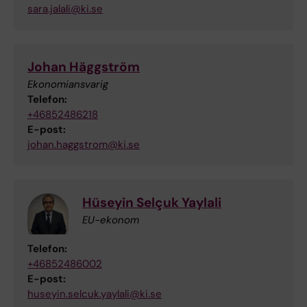
sara.jalali@ki.se
Johan Häggström
Ekonomiansvarig
Telefon:
+46852486218
E-post:
johan.haggstrom@ki.se
Hüseyin Selçuk Yaylali
EU-ekonom
Telefon:
+46852486002
E-post:
huseyin.selcuk.yaylali@ki.se