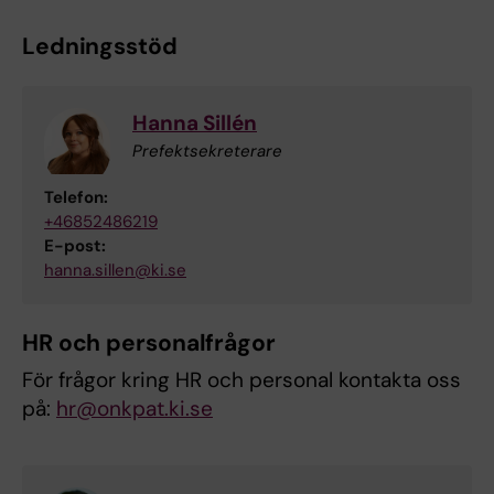
Ledningsstöd
Hanna Sillén
Prefektsekreterare
Telefon:
+46852486219
E-post:
hanna.sillen@ki.se
HR och personalfrågor
För frågor kring HR och personal kontakta oss
på:
hr@onkpat.ki.se