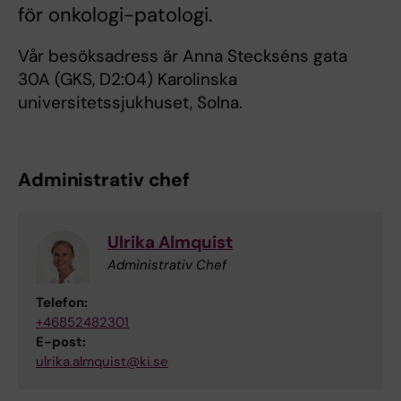
för onkologi-patologi.
Vår besöksadress är Anna Steckséns gata
30A (GKS, D2:04) Karolinska
universitetssjukhuset, Solna.
Administrativ chef
Ulrika Almquist
Administrativ Chef
Telefon:
+46852482301
E-post:
ulrika.almquist@ki.se