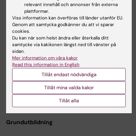
Forskarutbildning
relevant innehåll och annonser från externa
plattformar.
Viss information kan överföras till länder utanför EU.
Genom att samtycka godkänner du att vi sparar
Erika Rindsjö
cookies.
Administratör
Du kan när som helst ändra eller återkalla ditt
samtycke via kakikonen längst ned till vänster på
Telefon:
sidan.
+46852486206
Mer information om våra kakor
E-post:
Read this information in English
erika.rindsjo@ki.se
Tillåt endast nödvändiga
Forskarutbildningsadministratör och kommunikatör
vid inst. för onkologi-patologi. Ansvarar för
Tillåt mina valda kakor
administration kring doktorander och för
institutionens interna och externa kommunikation
Tillåt alla
samt webb.
Grundutbildning