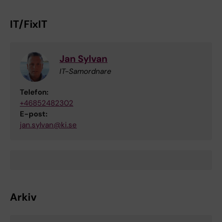
IT/FixIT
Jan Sylvan
IT-Samordnare
Telefon:
+46852482302
E-post:
jan.sylvan@ki.se
Arkiv