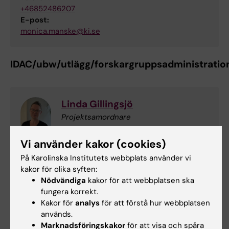
+46852486207
E-post:
monica.manske@ki.se
IDAC/ubw/utlägg/forskargruppsadministratio
Linda Gillingsjö
Projektsamordnare
Telefon:
Vi använder kakor (cookies)
+46852486226
På Karolinska Institutets webbplats använder vi
E-post:
kakor för olika syften:
linda.gillingsjo@ki.se
Nödvändiga
kakor för att webbplatsen ska
fungera korrekt.
Kakor för
analys
för att förstå hur webbplatsen
Utbildningsadministration
används.
Marknadsföringskakor
för att visa och spåra