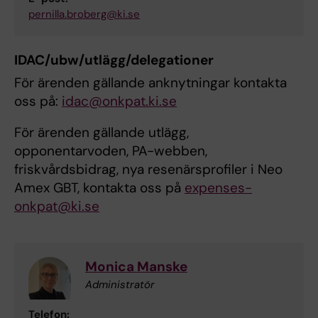
pernilla.broberg@ki.se
IDAC/ubw/utlägg/delegationer
För ärenden gällande anknytningar kontakta
oss på:
idac@onkpat.ki.se
För ärenden gällande utlägg,
opponentarvoden, PA-webben,
friskvårdsbidrag, nya resenärsprofiler i Neo
Amex GBT, kontakta oss på
expenses-
onkpat@ki.se
Monica Manske
Administratör
Telefon: