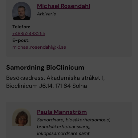
Michael Rosendahl
Arkivarie
Telefon:
+46852483255
E-post:
michael.rosendahl@ki.se
Samordning BioClinicum
Besöksadress: Akademiska stråket 1,
Bioclinicum J6:14, 171 64 Solna
Paula Mannström
Samordnare, biosäkerhetsombud,
brandsäkerhetsansvarig,
inköpssamordnare samt