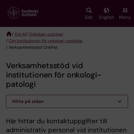
Skip
to
main
Sök
English
Meny
content
/
Om KI
/
Onkologi-patologi
/
Om institutionen för onkologi-patiologi
Breadcrumb
/ Verksamhetsstöd OnkPat
Verksamhetsstöd vid
institutionen för onkologi-
patologi
Hitta på sidan
Här hittar du kontaktuppgifter till
administrativ personal vid institutionen