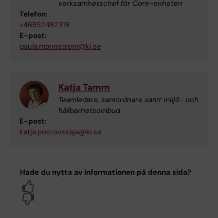
verksamhetschef för Core-enheten
Telefon:
+46852482318
E-post:
paula.mannstrom@ki.se
Katja Tamm
Teamledare, samordnare samt miljö- och
hållbarhetsombud
E-post:
katja.pokrovskaja@ki.se
Hade du nytta av informationen på denna sida?
Yes
No