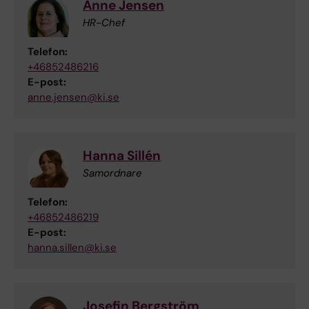
Anne Jensen
HR-Chef
Telefon:
+46852486216
E-post:
anne.jensen@ki.se
Hanna Sillén
Samordnare
Telefon:
+46852486219
E-post:
hanna.sillen@ki.se
Josefin Bergström