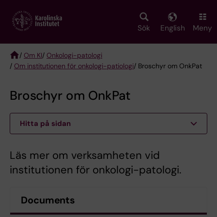
Skip
to
main
Sök
English
Meny
content
/
Om KI
/
Onkologi-patologi
/
Om institutionen för onkologi-patiologi
/ Broschyr om OnkPat
Breadcrumb
Broschyr om OnkPat
Hitta på sidan
Läs mer om verksamheten vid
institutionen för onkologi-patologi.
Documents