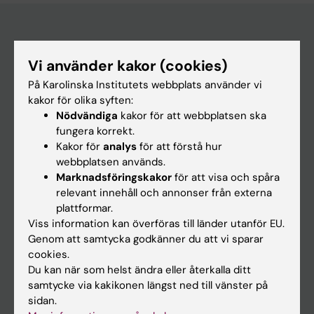
Huvudmeny
Vi använder kakor (cookies)
Utbildning
På Karolinska Institutets webbplats använder vi
kakor för olika syften:
Forskarutbildning
Nödvändiga
kakor för att webbplatsen ska
Forskning
fungera korrekt.
Kakor för
analys
för att förstå hur
Om KI
webbplatsen används.
Marknadsföringskakor
för att visa och spåra
relevant innehåll och annonser från externa
På gång
plattformar.
Nyheter
Viss information kan överföras till länder utanför EU.
Genom att samtycka godkänner du att vi sparar
Kalender
cookies.
Du kan när som helst ändra eller återkalla ditt
Student
samtycke via kakikonen längst ned till vänster på
sidan.
Ladok