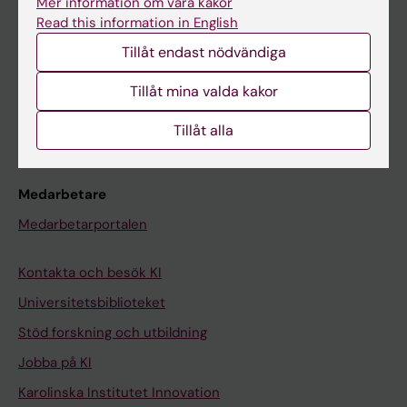
Mer information om våra kakor
Canvas
Read this information in English
Schema
Tillåt endast nödvändiga
Studentmejlen
Tillåt mina valda kakor
Kurs- och programwebbar
Tillåt alla
Student på KI
Medarbetare
Medarbetarportalen
Kontakta och besök KI
Universitetsbiblioteket
Stöd forskning och utbildning
Jobba på KI
Karolinska Institutet Innovation