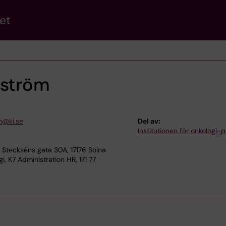
et
gström
m@ki.se
Del av:
Institutionen för onkologi-p
Steckséns gata 30A, 17176 Solna
, K7 Administration HR, 171 77