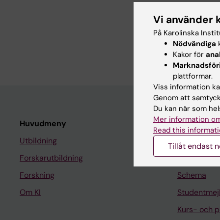
Anställning
Vi använder 
På Karolinska Insti
HR-Partner, Onkol
Nödvändiga
k
HR-Administratör,
Kakor för
ana
Marknadsför
plattformar.
Viss information kan
Genom att samtycka
Du kan när som hels
Mer information om
Huvudmeny
Student
Read this informati
Utbildning
Ladok
Tillåt endast 
Forskarutbildning
Canvas
Forskning
Schema
Om KI
Studentmej
Kurs- och 