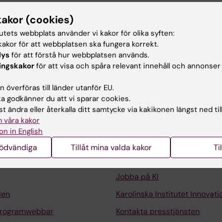
ar
kakor (cookies)
tutets webbplats använder vi kakor för olika syften:
ogi-Patologi, Karolinska Institutet, 2026-
akor för att webbplatsen ska fungera korrekt.
 Onkologi-Patologi, Karolinska Institutet, 2023-2026
lys
för att förstå hur webbplatsen används.
ingskakor
för att visa och spåra relevant innehåll och annonser
 överföras till länder utanför EU.
 godkänner du att vi sparar cookies.
t ändra eller återkalla ditt samtycke via kakikonen längst ned til
 våra kakor
Kontakta och besök KI
on in English
Universitetsbiblioteket
nödvändiga
Tillåt mina valda kakor
Ti
Stöd forskning och utbildning
Jobba på KI
len
Karolinska Institutet Innovati
programwebbar
Kontakta presstjänsten