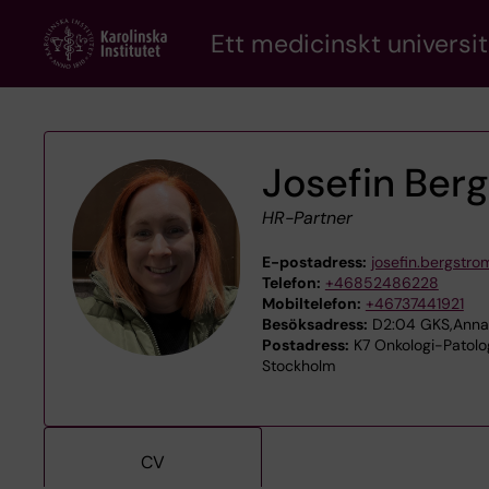
Skip
Ett medicinskt universit
to
main
content
Josefin Ber
HR-Partner
E-postadress:
josefin.bergstro
Telefon:
+46852486228
Mobiltelefon:
+46737441921
Besöksadress:
D2:04 GKS,Anna 
Postadress:
K7 Onkologi-Patologi
Stockholm
CV