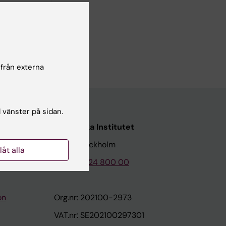
 från externa
l vänster på sidan.
Karolinska Institutet
171 77 Stockholm
llåt alla
Tel: 08-524 800 00
on
Org.nr: 202100-2973
VAT.nr: SE202100297301