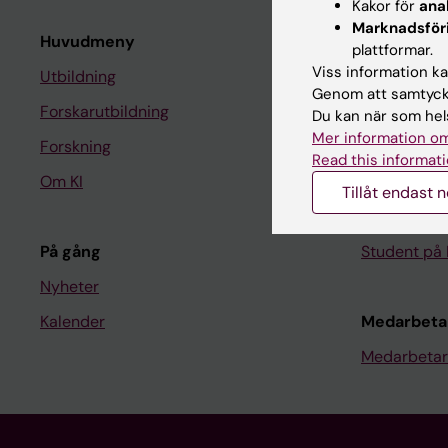
Kakor för
ana
Marknadsför
Huvudmeny
Student
plattformar.
Viss information kan
Utbildning
Ladok
Genom att samtycka
Forskarutbildning
Canvas
Du kan när som hels
Mer information om
Forskning
Schema
Read this informati
Om KI
Studentmej
Tillåt endast 
Kurs- och 
På gång
Student på 
Nyheter
Kalender
Medarbeta
Medarbetar