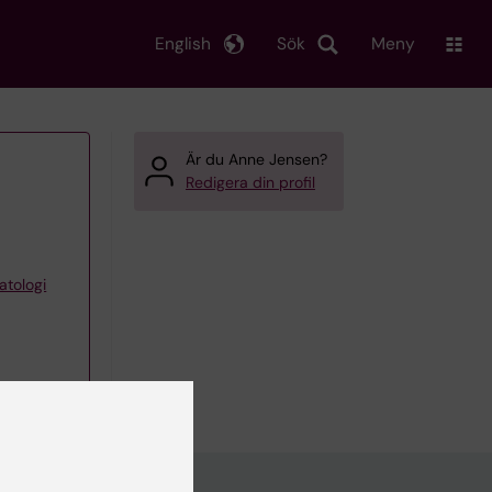
English
Sök
Meny
Är du Anne Jensen?
Redigera din profil
atologi