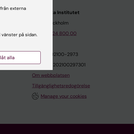
 från externa
Karolinska Institutet
171 77 Stockholm
Tel: 08-524 800 00
l vänster på sidan.
on
Org.nr: 202100-2973
llåt alla
VAT.nr: SE202100297301
Om webbplatsen
Tillgänglighetsredogörelse
Manage your cookies