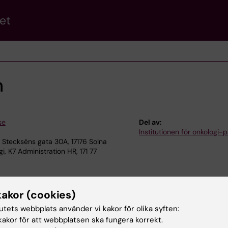
et
n
se
Del av:
Institutionen för onkologi-p
Steckséns gata 30A, 17176 Solna
, K7 Administration HR, 171 77
kakor (cookies)
tutets webbplats använder vi kakor för olika syften:
akor för att webbplatsen ska fungera korrekt.