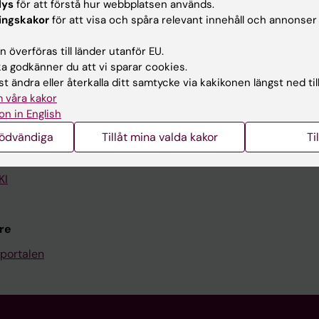
lys
för att förstå hur webbplatsen används.
ingskakor
för att visa och spåra relevant innehåll och annonser
Kontakta och besök KI
 överföras till länder utanför EU.
Universitetsbiblioteket
 godkänner du att vi sparar cookies.
Stöd forskning och utbildning
t ändra eller återkalla ditt samtycke via kakikonen längst ned til
 våra kakor
Jobba på KI
on in English
len
Karolinska Institutet Innovati
nödvändiga
Tillåt mina valda kakor
Ti
programwebbar
Kontakta presstjänsten
KI
re
portalen