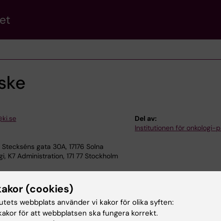
et
ske
ki.se
Del av:
Institutionen för onkologi-p
Steckséns gata 30A, 17176 Solna
i, K7 Administration, 171 77 Stockholm
kakor (cookies)
tutets webbplats använder vi kakor för olika syften:
akor för att webbplatsen ska fungera korrekt.