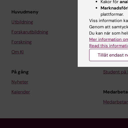
Kakor för
ana
Marknadsför
Huvudmeny
Student
plattformar.
Viss information kan
Utbildning
Ladok
Genom att samtycka
Forskarutbildning
Canvas
Du kan när som hels
Mer information om
Forskning
Schema
Read this informati
Om KI
Studentmej
Tillåt endast 
Kurs- och 
På gång
Student på 
Nyheter
Kalender
Medarbeta
Medarbetar