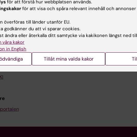
lys
för att förstå hur webbplatsen används.
ingskakor
för att visa och spåra relevant innehåll och annonser
Kontakta och besök KI
 överföras till länder utanför EU.
Universitetsbiblioteket
 godkänner du att vi sparar cookies.
Stöd forskning och utbildning
t ändra eller återkalla ditt samtycke via kakikonen längst ned til
 våra kakor
Jobba på KI
on in English
len
Karolinska Institutet Innovati
nödvändiga
Tillåt mina valda kakor
Ti
programwebbar
Kontakta presstjänsten
KI
re
portalen