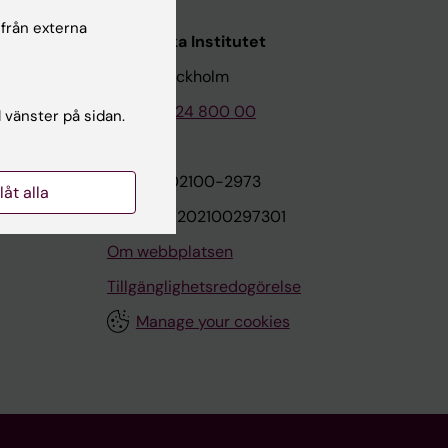
 från externa
Karolinska Institutet
171 77 Stockholm
Tel: 08-524 800 00
l vänster på sidan.
on
Org.nr: 202100-2973
llåt alla
VAT.nr: SE202100297301
Om webbplatsen
Tillgänglighetsredogörelse
Manage your cookies