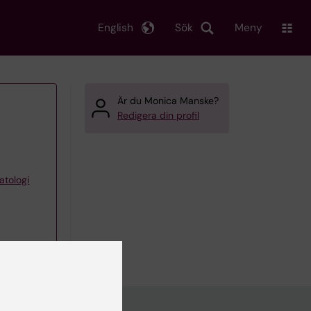
English
Sök
Meny
Är du Monica Manske?
Redigera din profil
atologi