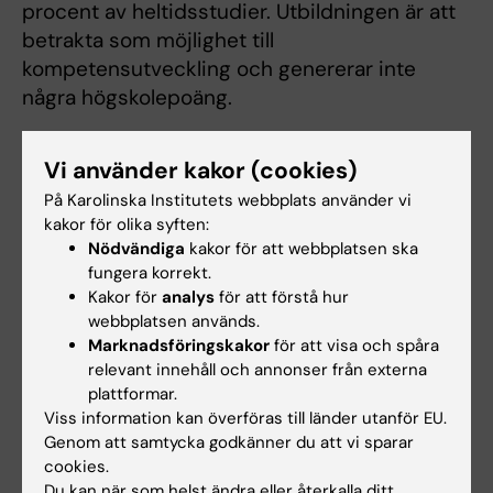
procent av heltidsstudier. Utbildningen är att
betrakta som möjlighet till
kompetensutveckling och genererar inte
några högskolepoäng.
Startdatum: 2026-05-04
Vi använder kakor (cookies)
Slutdatum: 2026-05-31
På Karolinska Institutets webbplats använder vi
På svenska
kakor för olika syften:
Nödvändiga
kakor för att webbplatsen ska
All undervisning är online, via Canvas och
fungera korrekt.
Zoom. Allt kursmaterial finns på Canvas. Tre
Kakor för
analys
för att förstå hur
möten i Zoom är inplanerade under
webbplatsen används.
utbildningens gång.
Marknadsföringskakor
för att visa och spåra
relevant innehåll och annonser från externa
Möte 1: måndag den 4 maj, kl. 13.00–14.30
plattformar.
Viss information kan överföras till länder utanför EU.
Möte 2: tisdag den 26 maj, kl. 9.00–12.00.
Genom att samtycka godkänner du att vi sparar
Möte 3: onsdag den 27 maj, kl. 13.00–
cookies.
16.00.
Du kan när som helst ändra eller återkalla ditt