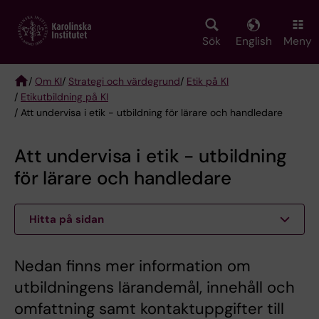
Skip
to
main
Sök
English
Meny
content
/
Om KI
/
Strategi och värdegrund
/
Etik på KI
/
Etikutbildning på KI
Breadcrumb
/ Att undervisa i etik - utbildning för lärare och handledare
Att undervisa i etik - utbildning
för lärare och handledare
Hitta på sidan
Nedan finns mer information om
utbildningens lärandemål, innehåll och
omfattning samt kontaktuppgifter till