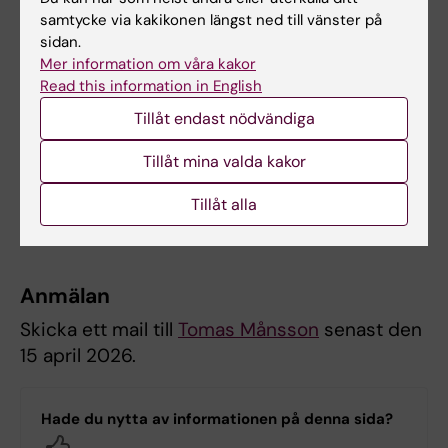
samtycke via kakikonen längst ned till vänster på
sidan.
Kontaktpersoner
Mer information om våra kakor
Read this information in English
Ulrik Kihlbom
, professor i medicinsk etik
Tillåt endast nödvändiga
och lärare
Tomas Månsson
, adjunkt och lärare
Tillåt mina valda kakor
Utbildningsgivare är Institutionen för Lärande,
Tillåt alla
Informatik, Management och Etik (LIME).
Anmälan
Skicka ett mail till
Tomas Månsson
senast den
15 april 2026.
Hade du nytta av informationen på denna sida?
Yes