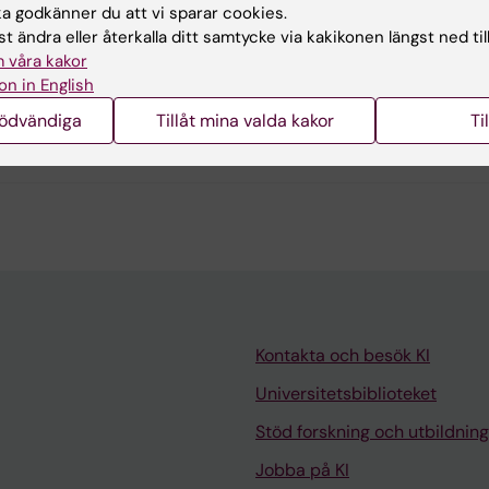
 godkänner du att vi sparar cookies.
t ändra eller återkalla ditt samtycke via kakikonen längst ned til
ia Josephson
 våra kakor
terad:
2026-05-19
on in English
nödvändiga
Tillåt mina valda kakor
Ti
Kontakta och besök KI
Universitetsbiblioteket
Stöd forskning och utbildning
Jobba på KI