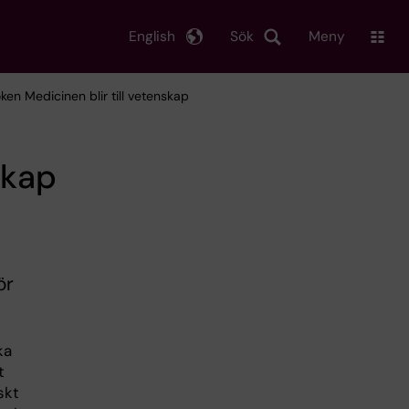
English
Sök
Meny
oken Medicinen blir till vetenskap
skap
ör
ka
t
skt