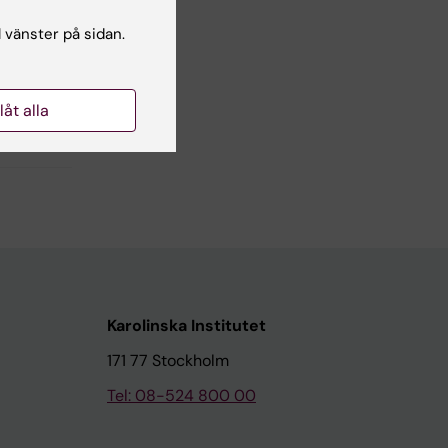
l vänster på sidan.
llåt alla
Karolinska Institutet
171 77 Stockholm
Tel: 08-524 800 00