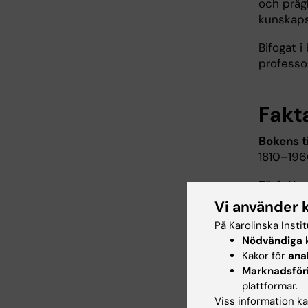
och präg
kunskaps
Bifogat 
professo
Fakt
Bokens ti
1810–19
Författar
Vi använder 
ISBN: 9
På Karolinska Insti
Utgivnin
Nödvändiga
k
Kakor för
ana
Marknadsför
Hade d
plattformar.
Viss information kan