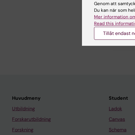
Genom att samtycka
Du kan när som hels
Redaktör:
Mar
Mer information om
Sidan uppda
Read this informati
Tillåt endast 
Dela
Huvudmeny
Student
Utbildning
Ladok
Forskarutbildning
Canvas
Forskning
Schema