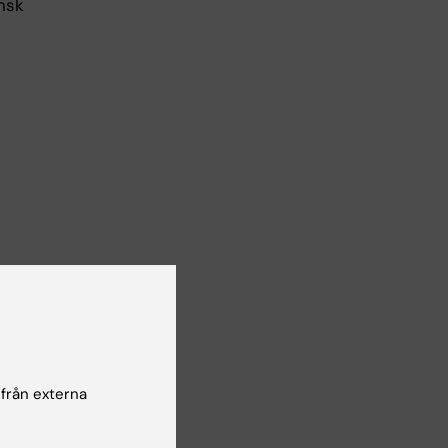
nsk
Yes
 från externa
No