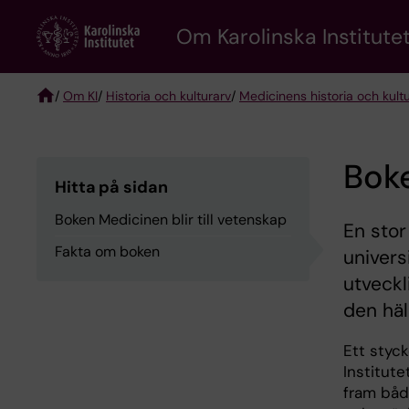
Skip
Om Karolinska Institutet
to
main
content
/
Om KI
/
Historia och kulturarv
/
Medicinens historia och kult
Breadcrumb
Boke
Hitta på sidan
Boken Medicinen blir till vetenskap
​​​​​​​E
Fakta om boken
univers
utveckl
den häl
Ett styck
Institute
fram båd