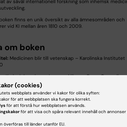
lat av såväl internationell forskning som inhemsk medici
utveckling.
i boken finns en unik översikt av alla ämnesområden och
rer vid KI mellan åren 1810 och 2009.
a om boken
tel:
Medicinen blir till vetenskap – Karolinska Institutet
60
e:
Karin Johannisson, Ingemar Nilsson, Roger Qvarsell
kakor (cookies)
789185565306
tutets webbplats använder vi kakor för olika syften:
gsdatum: maj 2010
akor för att webbplatsen ska fungera korrekt.
lys
för att förstå hur webbplatsen används.
ingskakor
för att visa och spåra relevant innehåll och annonser
u nytta av informationen på denna sida?
 överföras till länder utanför EU.