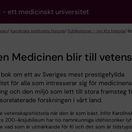
 - ett medicinskt universitet
urarv
/
Karolinska Institutets historia
/
Publikationer - om KI:s historia
/ B
n Medicinen blir till veten
n stor bok om ett av Sveriges mest prestigefyllda
itet för alla som intresserar sig för medicinens
ing och den miljö som lett till stora framsteg f
sorelaterade forskningen i vårt land.
e vetenskapshistoria när den är som bäst. Inför Karolins
ts 200-årsjubileum har tio namnkunniga idéhistoriker lyf
e vad som är utmärkande för KI och det som är tidstypi