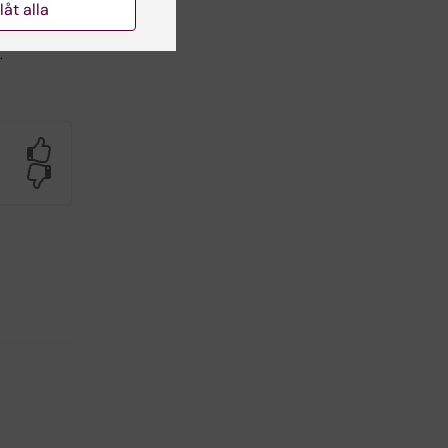
llåt alla
.
Yes
No