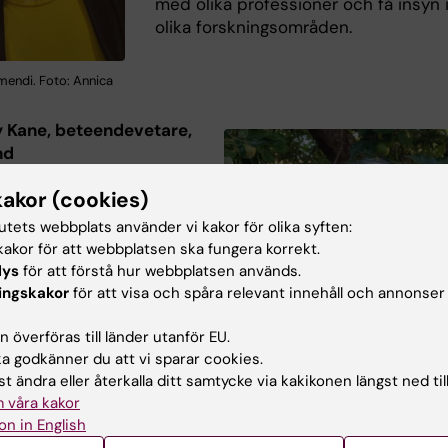
med olika professioner och få insyn 
olika forskningsområden.
mendi. Foto: Annica
 Kane, beteendevetare,
nd
tbildningen har gett mig
kakor (cookies)
duktion till kvantitativa
tutets webbplats använder vi kakor för olika syften:
 som jag hoppades på
akor för att webbplatsen ska fungera korrekt.
ansökte. Kurserna om
lys
för att förstå hur webbplatsen används.
 interventioner och
ingskakor
för att visa och spåra relevant innehåll och annonser
ogi var särskilt givande
jort att jag vill arbeta
 överföras till länder utanför EU.
den typen av forskning
 godkänner du att vi sparar cookies.
en. Förmodligen var det
t ändra eller återkalla ditt samtycke via kakikonen längst ned til
å att träffa och lära
 våra kakor
na medstudenter. Deras
on in English
kgrunder och entusiasm