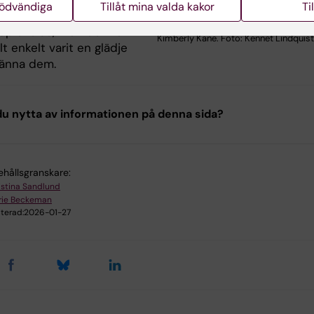
nödvändiga
Tillåt mina valda kakor
Ti
orskning berikade min
pplevelse, men det har
Kimberly Kane. Foto: Kennet Lindquist
t enkelt varit en glädje
känna dem.
u nytta av informationen på denna sida?
ehållsgranskare:
istina Sandlund
rie Beckeman
terad:
2026-01-27