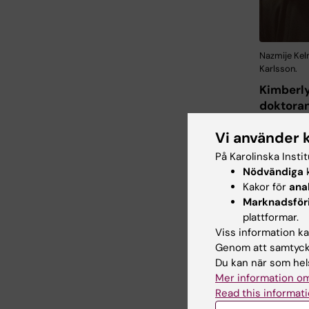
Nazmije Kel
Karlsson.
Kimberly
doktora
Forskaru
Vi använder 
den intro
På Karolinska Insti
metoder
Nödvändiga
k
när jag 
Kakor för
ana
komplexa
Marknadsför
epidemiol
plattformar.
och har g
Viss information kan
mer med 
Genom att samtycka
i framtid
Du kan när som hels
bästa änd
Mer information om
känna mi
Read this informati
olika ba