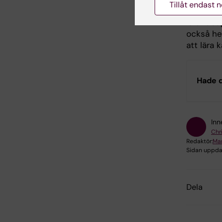
Tillåt endast 
för sin f
lärandeu
också hel
att lära 
Hade d
Inn
Chr
Redaktör:
Ma
Sidan uppda
Dela