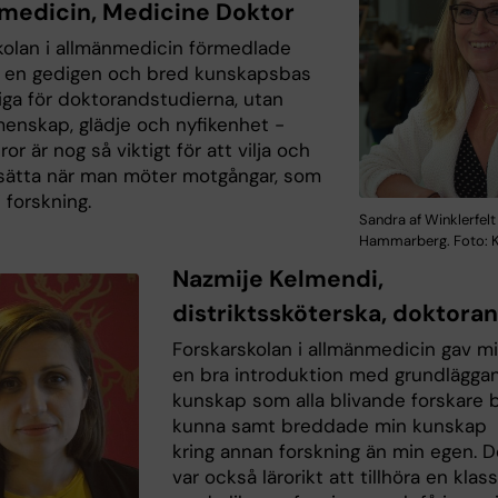
medicin, Medicine Doktor
kolan i allmänmedicin förmedlade
a en gedigen och bred kunskapsbas
ga för doktorandstudierna, utan
enskap, glädje och nyfikenhet -
ror är nog så viktigt för att vilja och
tsätta när man möter motgångar, som
 forskning.
Sandra af Winklerfelt
Hammarberg. Foto: K
Nazmije Kelmendi,
distriktssköterska, doktora
Forskarskolan i allmänmedicin gav m
en bra introduktion med grundlägga
kunskap som alla blivande forskare 
kunna samt breddade min kunskap
kring annan forskning än min egen. D
var också lärorikt att tillhöra en klas