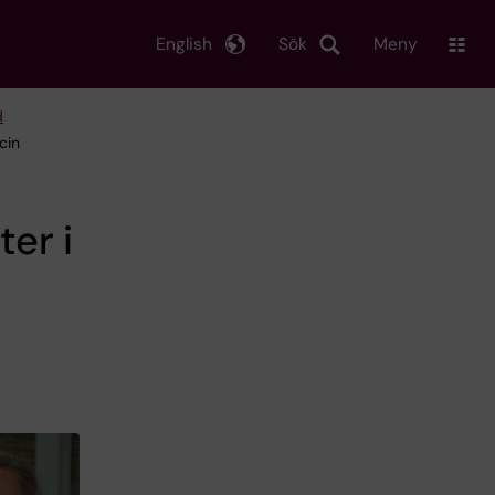
English
Sök
Meny
d
cin
er i