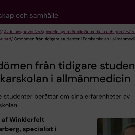
nskap och samhälle
S
/
Avdelningar vid NVS
/
Avdelningen för allmänmedicin och primärvår
ärvård
/ Omdömen från tidigare studenter i Forskarskolan i allmänmedi
men från tidigare student
karskolan i allmänmedicin
e studenter berättar om sina erfarenheter av
skolan.
 af Winklerfelt
berg, specialist i