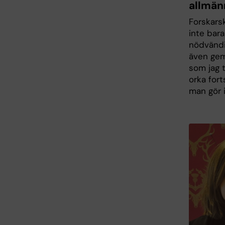
allmän
Forskars
inte bar
nödvändi
även gem
som jag t
orka for
man gör i