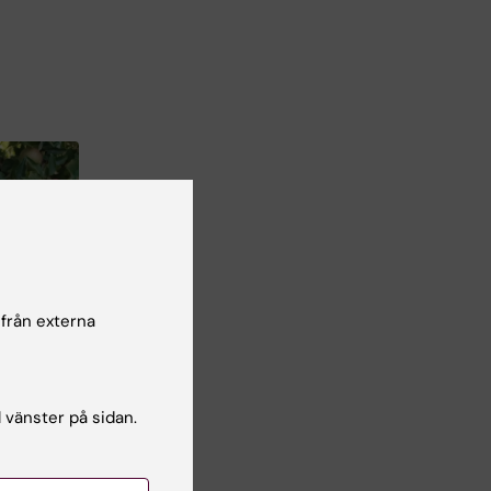
i
 från externa
l vänster på sidan.