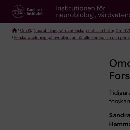
Skip
Institutionen för
to
neurobiologi, vårdvete
main
content
/
Om KI
/
Neurobiologi, vårdvetenskap och samhälle
/
Om NV
/
Forskarutbildning på avdelningen för allmänmedicin och prim
Breadcrumb
Omdö
Fors
Tidigar
forskar
Sandra
Hammar