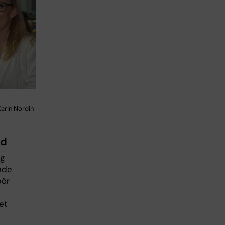
arin Nordin
nd
ig
nde
bör
et
s