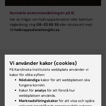
Kontakta anatomiavdelningen på KI
Har du frågor om helkroppsdonation eller behöver
vägledning, ring
08-33 68 55
eller skicka ett mejl
till
helkroppsdonation@ki.se
.
Vi använder kakor (cookies)
På Karolinska Institutets webbplats använder vi
kakor för olika syften:
Nödvändiga
kakor för att webbplatsen ska
fungera korrekt.
Kakor för
analys
för att förstå hur
webbplatsen används.
Marknadsföringskakor
för att visa och spåra