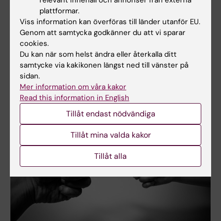
relevant innehåll och annonser från externa
plattformar.
Viss information kan överföras till länder utanför EU.
Organ- och helkroppsdonationer
Genom att samtycka godkänner du att vi sparar
Vid KI används de flesta donerade kropparna i
cookies.
anatomiundervisning för läkarstudenter och, i
Du kan när som helst ändra eller återkalla ditt
något mindre omfattning, för blivande tandläkare,
samtycke via kakikonen längst ned till vänster på
fysioterapeuter samt i enstaka fall för andra
sidan.
vårdyrken.
Mer information om våra kakor
Read this information in English
Tillåt endast nödvändiga
Tillåt mina valda kakor
Tillåt alla