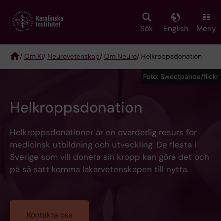
Skip
to
main
Sök
English
Meny
content
/
Om KI
/
Neurovetenskap
/
Om Neuro
/ Helkroppsdonation
Breadcrumb
Foto: Sweetpanda/flickr
Helkroppsdonation
Helkroppsdonationer är en ovärderlig resurs för
medicinsk utbildning och utveckling. De flesta i
Sverige som vill donera sin kropp kan göra det och
på så sätt komma läkarvetenskapen till nytta.
Kontakta oss