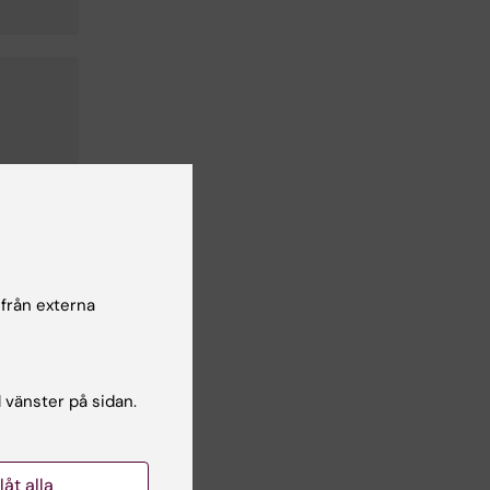
 från externa
l vänster på sidan.
llåt alla