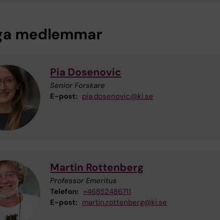
ga medlemmar
Pia Dosenovic
Senior Forskare
E-post:
pia.dosenovic@ki.se
Martin Rottenberg
Professor Emeritus
Telefon:
+46852486711
E-post:
martin.rottenberg@ki.se