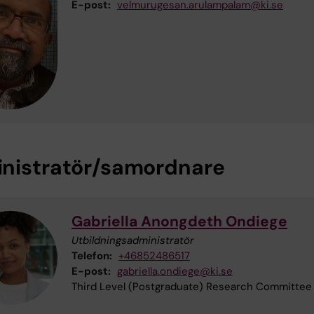
E-post:
velmurugesan.arulampalam@ki.se
nistratör/samordnare
Gabriella Anongdeth Ondiege
Utbildningsadministratör
Telefon:
+46852486517
E-post:
gabriella.ondiege@ki.se
Third Level (Postgraduate) Research Committee