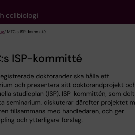
 cellbiologi
ing
/ MTC:s ISP-kommitté
:s ISP-kommitté
registrerade doktorander ska hålla ett
ium och presentera sitt doktorandprojekt oc
uella studieplan (ISP). ISP-kommittén, som delt
ta seminarium, diskuterar därefter projektet 
ten tillsammans med handledaren, och ger
pling och ytterligare förslag.