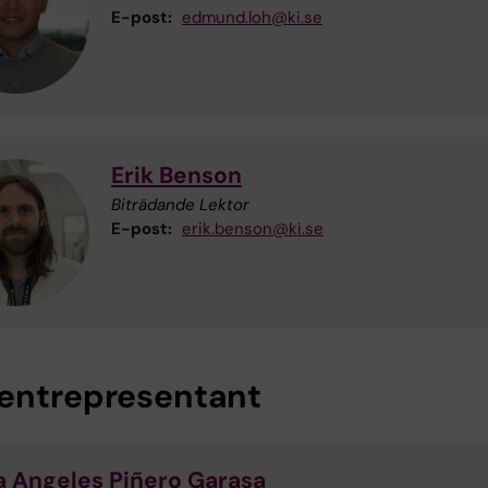
E-post:
edmund.loh@ki.se
Erik Benson
Biträdande Lektor
E-post:
erik.benson@ki.se
entrepresentant
a Angeles Piñero Garasa