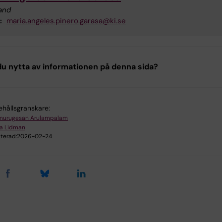
and
:
maria.angeles.pinero.garasa@ki.se
u nytta av informationen på denna sida?
ehållsgranskare:
murugesan Arulampalam
ra Lidman
terad:
2026-02-24