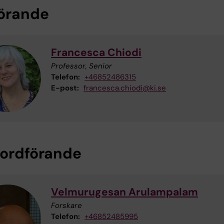
örande
Francesca Chiodi
Professor, Senior
Telefon:
+46852486315
E-post:
francesca.chiodi@ki.se
 ordförande
Velmurugesan Arulampalam
Forskare
Telefon:
+46852485995