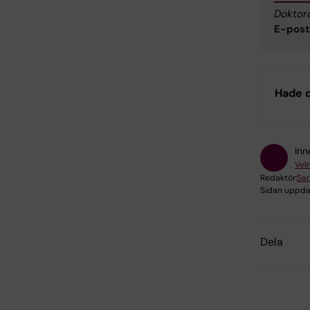
Doktor
E-post
Hade d
Inn
Vel
Redaktör:
Sa
Sidan uppda
Dela