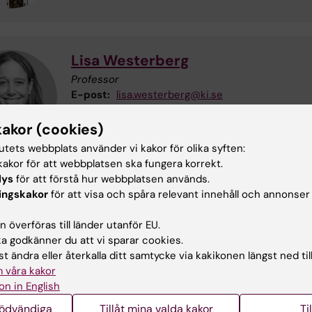
Lisa Westerberg
Professor
E-post:
lisa.westerberg@ki.se
kakor (cookies)
tutets webbplats använder vi kakor för olika syften:
akor för att webbplatsen ska fungera korrekt.
lys
för att förstå hur webbplatsen används.
Claudia Kutter
ingskakor
för att visa och spåra relevant innehåll och annonser
Senior Forskare
 överföras till länder utanför EU.
Telefon:
+46852482819
 godkänner du att vi sparar cookies.
E-post:
claudia.kutter@ki.se
t ändra eller återkalla ditt samtycke via kakikonen längst ned til
 våra kakor
on in English
nödvändiga
Tillåt mina valda kakor
Ti