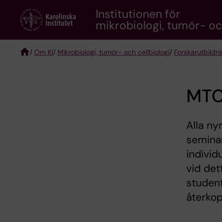
Skip
Institutionen för
to
mikrobiologi, tumör- och
main
content
/
Om KI
/
Mikrobiologi, tumör- och cellbiologi
/
Forskarutbildn
Breadcrumb
MTC
Alla ny
seminar
individ
vid det
studen
återkop