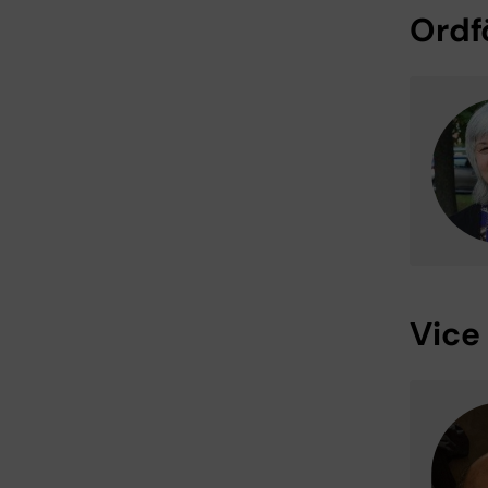
Ordf
Vice