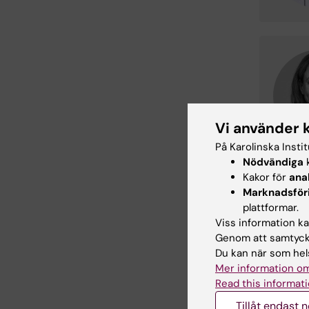
Vi använder 
På Karolinska Insti
Nödvändiga
k
Kakor för
ana
Marknadsför
plattformar.
Viss information kan
Genom att samtycka
Du kan när som hels
Mer information om
Read this informati
Tillåt endast 