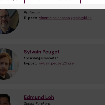
Vicente Pelechano Garcia
Professor
E-post:
vicente.pelechano.garcia@ki.se
Sylvain Peuget
Forskningsspecialist
E-post:
sylvain.peuget@ki.se
Edmund Loh
Senior Forskare