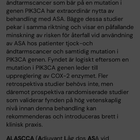
ändtarmscancer som bär på en mutation i
genen PIK3CA har extraordinär nytta av
behandling med ASA. Bägge dessa studier
pekar i samma riktning och visar en påfallande
minskning av risken för återfall vid användning
av ASA hos patienter tjock-och
ändtarmscancer och samtidig mutation i
PIK3CA genen. Fyndet är logiskt eftersom en
mutation i PIK3CA genen leder till
uppreglering av COX-2 enzymet. Fler
retrospektiva studier behövs inte, men
däremot prospektiva randomiserade studier
som validerar fynden på hög vetenskaplig
nivå innan denna behandling kan
rekommenderas och introduceras brett i
klinisk praxis.
ALASCCA
(
A
djuvant
L
åg dos
AS
A vid