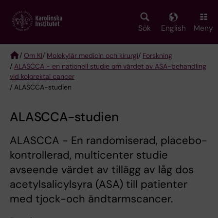
Skip
to
main
Sök
English
Meny
content
/
Om KI
/
Molekylär medicin och kirurgi
/
Forskning
/
ALASCCA - en nationell studie om värdet av ASA-behandling
Breadcrumb
vid kolorektal cancer
/ ALASCCA-studien
ALASCCA-studien
ALASCCA - En randomiserad, placebo-
kontrollerad, multicenter studie
avseende värdet av tillägg av låg dos
acetylsalicylsyra (ASA) till patienter
med tjock-och ändtarmscancer.