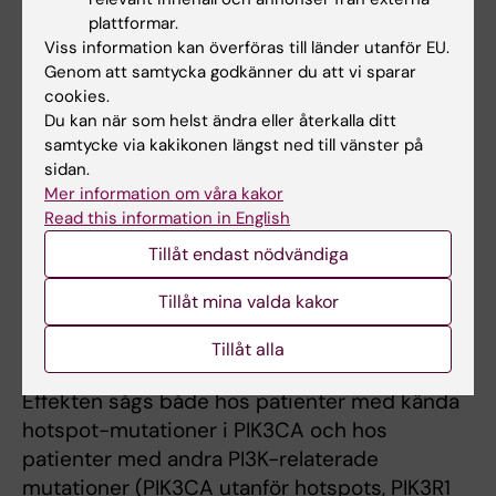
återfall, total överlevnad påverkas samt
plattformar.
säkerhet och tolerabilitet med den nya
Viss information kan överföras till länder utanför EU.
behandlingen. Samtliga patienter kommer
Genom att samtycka godkänner du att vi sparar
cookies.
prospektivt följas i Svenska Kolorektal Cancer
Du kan när som helst ändra eller återkalla ditt
Registret avseende uppföljning samt med
samtycke via kakikonen längst ned till vänster på
skiktröntgen och kontroll av tumörmarkörer 1
sidan.
och 3 år efter operation.
Mer information om våra kakor
Read this information in English
ALASCCA-studien visar att lågdos
Tillåt endast nödvändiga
acetylsalicylsyra (160 mg dagligen i tre år)
signifikant minskar risken för återfall hos
Tillåt mina valda kakor
patienter med kolorektalcancer vars tumörer
Tillåt alla
har genetiska förändringar i PI3K-signalvägen.
Effekten sågs både hos patienter med kända
hotspot-mutationer i PIK3CA och hos
patienter med andra PI3K-relaterade
mutationer (PIK3CA utanför hotspots, PIK3R1