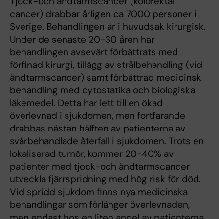
Tjock-och ändtarmscancer (kolorektal
cancer) drabbar årligen ca 7000 personer i
Sverige. Behandlingen är i huvudsak kirurgisk.
Under de senaste 20-30 åren har
behandlingen avsevärt förbättrats med
förfinad kirurgi, tillägg av strålbehandling (vid
ändtarmscancer) samt förbättrad medicinsk
behandling med cytostatika och biologiska
läkemedel. Detta har lett till en ökad
överlevnad i sjukdomen, men fortfarande
drabbas nästan hälften av patienterna av
svårbehandlade återfall i sjukdomen. Trots en
lokaliserad tumör, kommer 20-40% av
patienter med tjock-och ändtarmscancer
utveckla fjärrspridning med hög risk för död.
Vid spridd sjukdom finns nya medicinska
behandlingar som förlänger överlevnaden,
men endast hos en liten andel av patienterna