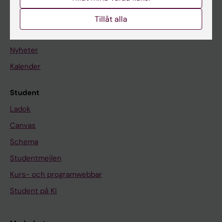
Om KI
Tillåt alla
På gång
Nyheter
Kalender
Student
Ladok
Canvas
Schema
Studentmejlen
Kurs- och programwebbar
Student på KI