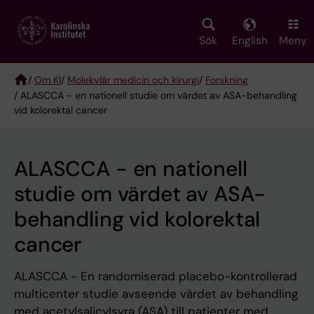
Skip
to
main
Sök
English
Meny
content
/
Om KI
/
Molekylär medicin och kirurgi
/
Forskning
/ ALASCCA - en nationell studie om värdet av ASA-behandling
Breadcrumb
vid kolorektal cancer
ALASCCA - en nationell
studie om värdet av ASA-
behandling vid kolorektal
cancer
ALASCCA - En randomiserad placebo-kontrollerad
multicenter studie avseende värdet av behandling
med acetylsalicylsyra (ASA) till patienter med