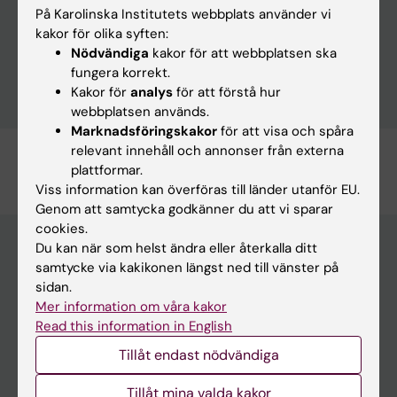
På Karolinska Institutets webbplats använder vi
kakor för olika syften:
Dokument
Nödvändiga
kakor för att webbplatsen ska
fungera korrekt.
Kakor för
analys
för att förstå hur
webbplatsen används.
Marknadsföringskakor
för att visa och spåra
relevant innehåll och annonser från externa
Redaktör:
Lilian Pagrot
plattformar.
Sidan uppdaterad:
2025-09-22
Viss information kan överföras till länder utanför EU.
Genom att samtycka godkänner du att vi sparar
cookies.
Du kan när som helst ändra eller återkalla ditt
samtycke via kakikonen längst ned till vänster på
Huvudmeny
sidan.
Mer information om våra kakor
Utbildning
Read this information in English
Forskarutbildning
Tillåt endast nödvändiga
Forskning
Tillåt mina valda kakor