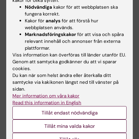
kakor för olika syften:
För mer
utförlig information om forskningen
Nödvändiga
kakor för att webbplatsen ska
vid CIM
hänvisar vi till den engelska sidan.
fungera korrekt.
Kakor för
analys
för att förstå hur
webbplatsen används.
Hade du nytta av informationen på denna sida?
Marknadsföringskakor
för att visa och spåra
Yes
relevant innehåll och annonser från externa
No
plattformar.
Viss information kan överföras till länder utanför EU.
Genom att samtycka godkänner du att vi sparar
cookies.
Innehållsgranskare:
Du kan när som helst ändra eller återkalla ditt
Malin Flodström Tullberg
samtycke via kakikonen längst ned till vänster på
Sidan uppdaterad:
2026-06-25
sidan.
Mer information om våra kakor
Read this information in English
Dela
Tillåt endast nödvändiga
Tillåt mina valda kakor