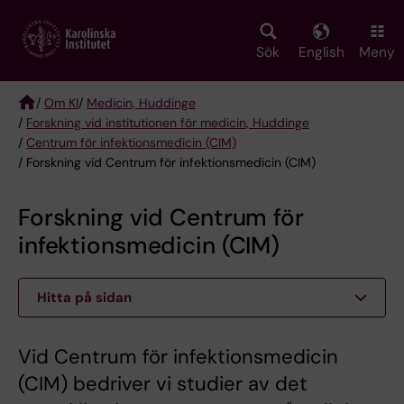
Skip
to
main
Sök
English
Meny
content
/
Om KI
/
Medicin, Huddinge
/
Forskning vid institutionen för medicin, Huddinge
Breadcrumb
/
Centrum för infektionsmedicin (CIM)
/ Forskning vid Centrum för infektionsmedicin (CIM)
Forskning vid Centrum för
infektionsmedicin (CIM)
Hitta på sidan
Vid Centrum för infektionsmedicin
(CIM) bedriver vi studier av det