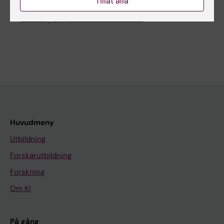
Relaterat
Tillåt alla
Forskargrupper och teams vid CIM
Huvudmeny
Utbildning
Forskarutbildning
Forskning
Om KI
På gång