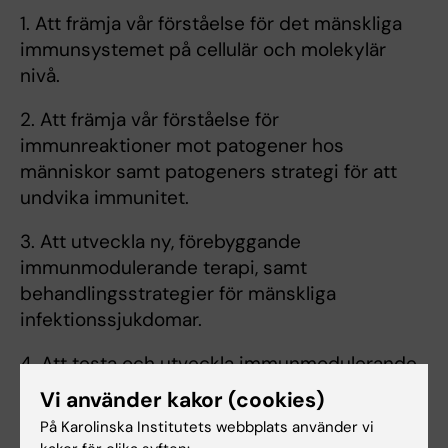
1. Att främja vår förståelse för det mänskliga
immunsystemet på cellulär och molekylär
nivå.
2. Att främja vår förståelse för
immunreaktioner mot patogener hos
människor samt patogeners strategi för att
undvika immunitet.
3. Att utveckla ny, förebyggande
immunmodulerande terapi, samt
behandlingsstrategier för mänskliga
infektionssjukdomar.
4. Att testa och utveckla immunmodulerande
preventions- och behandlingsstrategier i
Vi använder kakor (cookies)
kliniska fas I/II-studier.
På Karolinska Institutets webbplats använder vi