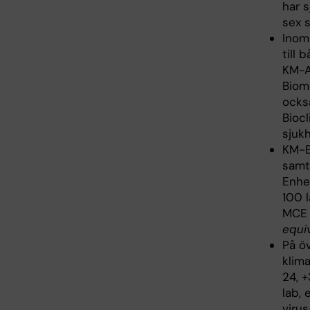
har s
sex 
Inom
till
KM-A
Biom
också
Bioc
sjuk
KM-B
samt
Enhet
100 
MCE 
equi
På öv
klima
24, 
lab,
viru