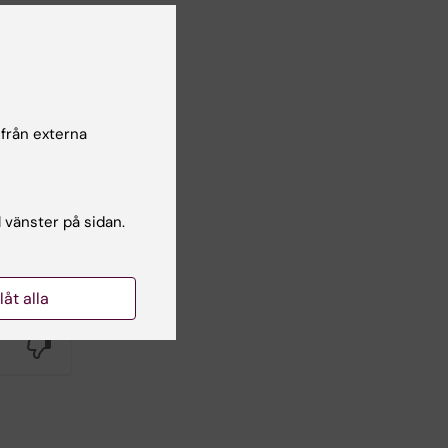
 från externa
l vänster på sidan.
llåt alla
Yes
No