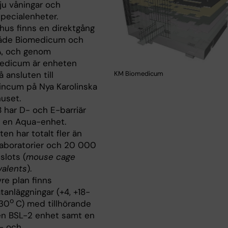
ju våningar och
specialenheter.
hus finns en direktgång
 både Biomedicum och
, och genom
edicum är enheten
KM Biomedicum
 ansluten till
lincum på Nya Karolinska
huset.
 har D- och E-barriär
 en Aqua-enhet.
en har totalt fler än
laboratorier och 20 000
slots (
mouse cage
valents
).
re plan finns
tanläggningar (+4, +18-
o
+30
C) med tillhörande
 en BSL-2 enhet samt en
s- och