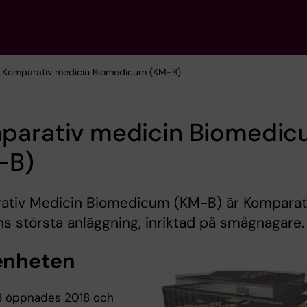
/ Komparativ medicin Biomedicum (KM-B)
parativ medicin Biomedi
-B)
ativ Medicin Biomedicum (KM-B) är Komparat
s största anläggning, inriktad på smågnagare.
enheten
 öppnades 2018 och