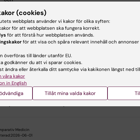
splantationsenhet.
kakor (cookies)
akt
tutets webbplats använder vi kakor för olika syften:
akor för att webbplatsen ska fungera korrekt.
lys
för att förstå hur webbplatsen används.
 oss på
admin-kmab@km.ki.se
ingskakor
för att visa och spåra relevant innehåll och annonser
 överföras till länder utanför EU.
ar
 godkänner du att vi sparar cookies.
t ändra eller återkalla ditt samtycke via kakikonen längst ned til
 våra kakor
omedicum
on in English
nödvändiga
Tillåt mina valda kakor
Ti
u nytta av informationen på denna sida?
parativ Medicin
terad:
2026-06-01