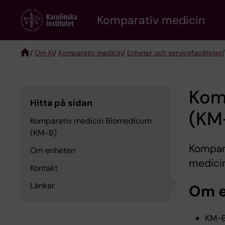
Skip
Komparativ medicin
to
main
content
/
Om KI
/
Komparativ medicin
/
Enheter och servicefaciliteter
Breadcrumb
Kom
Hitta på sidan
(KM
Komparativ medicin Biomedicum
(KM-B)
Kompar
Om enheten
medicin
Kontakt
Länkar
Om 
KM-B