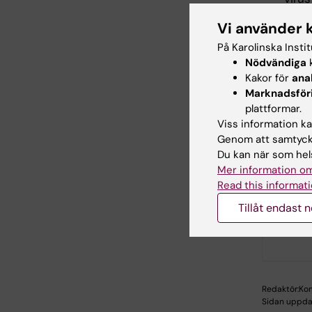
tran
Vi använder 
Kont
På Karolinska Insti
Nödvändiga
k
Kakor för
ana
Kontakta
Marknadsför
plattformar.
Viss information kan
Länk
Genom att samtycka
Du kan när som hels
Mer information om
Om Bi
Read this informati
Tillåt endast 
Hade d
Redaktör:
Kom
Sidan uppda