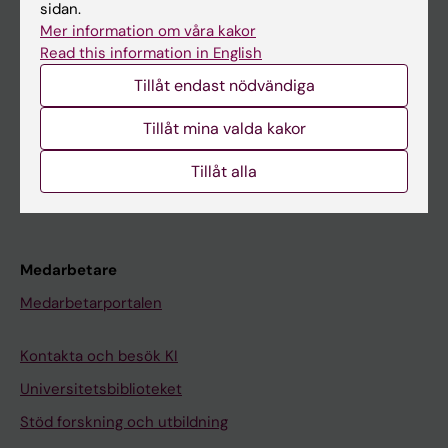
Student
sidan.
Mer information om våra kakor
Ladok
Read this information in English
Canvas
Tillåt endast nödvändiga
Schema
Tillåt mina valda kakor
Studentmejlen
Tillåt alla
Kurs- och programwebbar
Student på KI
Medarbetare
Medarbetarportalen
Kontakta och besök KI
Universitetsbiblioteket
Stöd forskning och utbildning