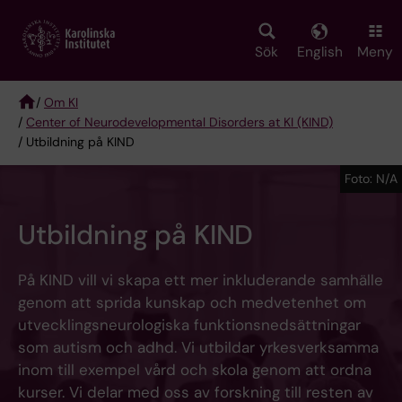
Skip
to
main
Sök
English
Meny
content
/
Om KI
/
Center of Neurodevelopmental Disorders at KI (KIND)
Breadcrumb
/ Utbildning på KIND
Foto: N/A
Utbildning på KIND
På KIND vill vi skapa ett mer inkluderande samhälle
genom att sprida kunskap och medvetenhet om
utvecklingsneurologiska funktionsnedsättningar
som autism och adhd. Vi utbildar yrkesverksamma
inom till exempel vård och skola genom att ordna
kurser. Vi delar med oss av forskning till resten av