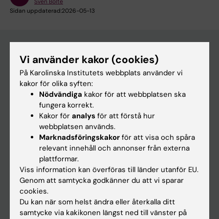
Sven Bölte
Sidan uppdaterad:
2026-05-13
Vi använder kakor (cookies)
Huvudmeny
På Karolinska Institutets webbplats använder vi
Utbildning
kakor för olika syften:
Nödvändiga
kakor för att webbplatsen ska
Forskarutbildning
fungera korrekt.
Forskning
Kakor för
analys
för att förstå hur
webbplatsen används.
Om KI
Marknadsföringskakor
för att visa och spåra
relevant innehåll och annonser från externa
plattformar.
På gång
Viss information kan överföras till länder utanför EU.
Nyheter
Genom att samtycka godkänner du att vi sparar
cookies.
Kalender
Du kan när som helst ändra eller återkalla ditt
samtycke via kakikonen längst ned till vänster på