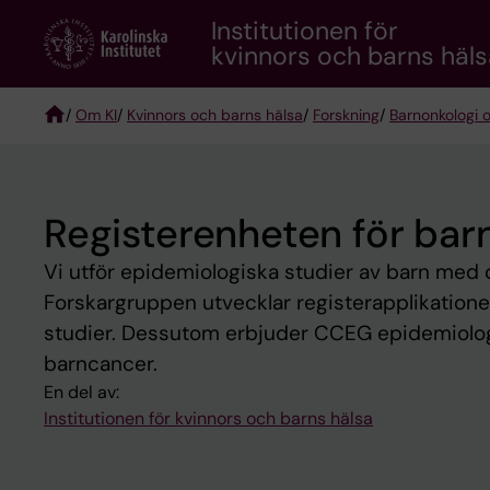
Skip
Institutionen för
to
kvinnors och barns häls
main
content
/
Om KI
/
Kvinnors och barns hälsa
/
Forskning
/
Barnonkologi o
Breadcrumb
Registerenheten för bar
Vi utför epidemiologiska studier av barn med ca
Forskargruppen utvecklar registerapplikationer
studier. Dessutom erbjuder CCEG epidemiologis
barncancer.
En del av:
Institutionen för kvinnors och barns hälsa