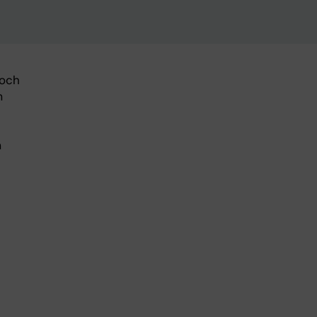
 och
m
m