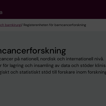
a
ch barnkirurgi
/ Registerenheten för barncancerforskning
ncancerforskning
ncer på nationell, nordisk och internationell nivå.
 för lagring och insamling av data och stöder klini
kt och statistiskt stöd till forskare inom forskni