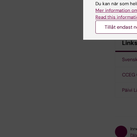
Du kan när som hels
Mer information om
Kirsi Jah
Read this informati
kirsi.jah
Tillåt endast 
Link
Svensk
CCEG 
Päivi 
Inn
Päi