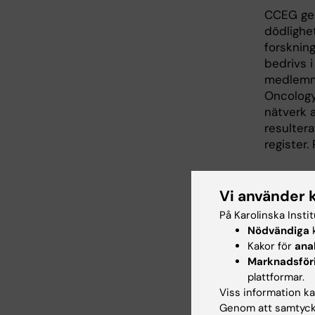
CCEG gen
dödlighe
forsknin
bedrivs 
medlemma
Oncology
nätverk a
resultera
register.
Fors
Vi använder 
Cecilia 
På Karolinska Insti
Sverige),
Nödvändiga
k
Kakor för
ana
Arja Hari
Marknadsför
Sverige),
plattformar.
Viss information kan
Louise v
Genom att samtycka
Sverige