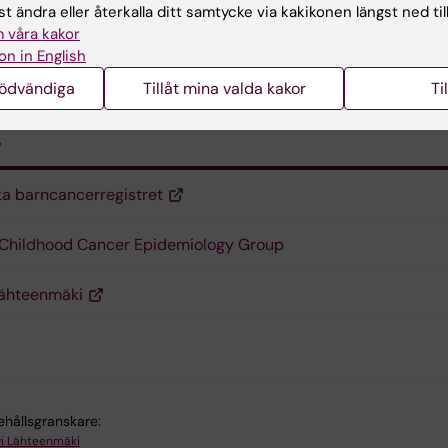
t ändra eller återkalla ditt samtycke via kakikonen längst ned til
 våra kakor
nukainen, Professor, seniorforskare (Fedex-study)
on in English
nukainen@ki.se
nödvändiga
Tillåt mina valda kakor
Ti
s
a barncancerregistret
Childhood Cancer Epidemiology Group
Lähteenmäki
ehållsgranskare:
vi Lähteenmäki