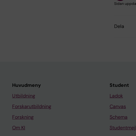
Sidan uppda
Dela
Huvudmeny
Student
Utbildning
Ladok
Forskarutbildning
Canvas
Forskning
Schema
Om KI
Studentmej