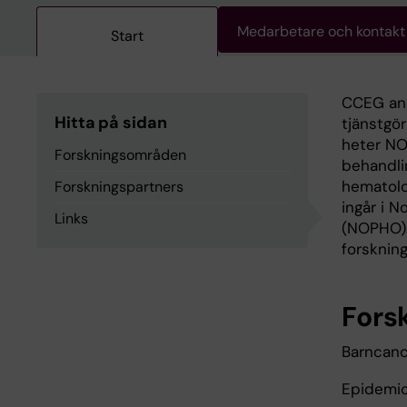
Medarbetare och kontakt
Start
CCEG ans
Hitta på sidan
tjänstgö
heter NO
Forskningsområden
behandli
hematolo
Forskningspartners
ingår i 
Links
(NOPHO).
forskning
Fors
Barncanc
Epidemio