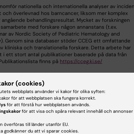
omför nationella och internationella analyser av inciden
t och överlevnad hos barncancer, liksom mer komplex
g angående behandlingsresultat. Mycket av forskningen
i samarbete med forskare någon annanstans (t.ex.
r av Nordic Society of Pediatric Hematology and
). Genom sina databaser stöder CCEG ett omfattande
v kliniska och translationella forskare. Detta arbete har
t i ett stort antal publikationer baserade på data från
 Publikationslista finns på
https://cceg.ki.se/
kningspartners
kakor (cookies)
Petersen, seniorforskare (NOPHO-CARE PI i
tutets webbplats använder vi kakor för olika syften:
cecilia.petersen@sll.se
akor för att webbplatsen ska fungera korrekt.
lys
för att förstå hur webbplatsen används.
la-Saari, professor, seniorforskare (HALLON-study PI i
ingskakor
för att visa och spåra relevant innehåll och annonser
 a
rja.harila-saari@kbh.uu.se
 överföras till länder utanför EU.
on Essen, professor, seniorforskare (ENGAGE-study PI i
 godkänner du att vi sparar cookies.
)
louise-von.essen@kbh.uu.se