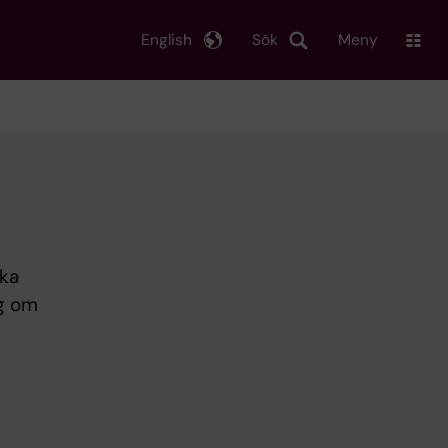
English
Sök
Meny
ska
ng om