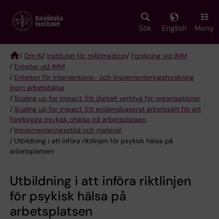
Skip
to
main
Sök
English
Meny
content
/
Om KI
/
Institutet för miljömedicin
/
Forskning vid IMM
/
Enheter vid IMM
Breadcrumb
/
Enheten för interventions- och implementeringsforskning
inom arbetshälsa
/
Scaling up for impact: Ett digitalt verktyg för organisationer
/
Scaling up for impact: Ett evidensbaserat arbetssätt för att
förebygga psykisk ohälsa på arbetsplatsen
/
Implementeringsstöd och material
/ Utbildning i att införa riktlinjen för psykisk hälsa på
arbetsplatsen
Utbildning i att införa riktlinjen
för psykisk hälsa på
arbetsplatsen