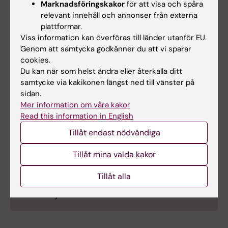
Marknadsföringskakor
för att visa och spåra
Läsning av sidor 10–33: cirka 40–50 minuter
relevant innehåll och annonser från externa
Gemensam diskussion och reflektion: 30–45
plattformar.
minuter
Viss information kan överföras till länder utanför EU.
Vad är outputen?
Genom att samtycka godkänner du att vi sparar
cookies.
Du kan när som helst ändra eller återkalla ditt
en gemensam förståelse för riktlinjens
samtycke via kakikonen längst ned till vänster på
rekommendationer på organisationsnivå
sidan.
en översikt över vilka delar som redan finns
Mer information om våra kakor
på plats på skolan
Read this information in English
en lista över områden som kan behöva
Tillåt endast nödvändiga
utvecklas vidare
Tillåt mina valda kakor
⇒ Detta blir ett viktigt steg i att förstå riktlinjen
och välja vilka rekommendationer skolan vill
Tillåt alla
arbeta vidare med i det förebyggande
arbetsmiljöarbetet.