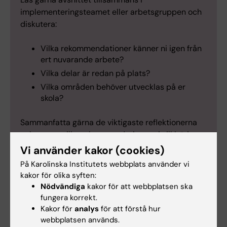
implementeringsteamet eller arbetsgruppen och
diskutera:
Vilka rekommendationer känner ni igen från
ert nuvarande arbete?
Vilka delar är redan på plats?
Vilka områden behöver utvecklas på er
skola?
Sammanfatta gärna de viktigaste reflektionerna
och notera vilka rekommendationer ni vill börja
arbeta vidare med.
Vi använder kakor (cookies)
Vem kan göra detta?
På Karolinska Institutets webbplats använder vi
kakor för olika syften:
Implementeringsteamet, rektor eller annan
Nödvändiga
kakor för att webbplatsen ska
arbetsgrupp med ansvar för arbetsmiljöarbetet
fungera korrekt.
kan läsa och diskutera riktlinjen tillsammans.
Kakor för
analys
för att förstå hur
Hur lång tid tar det?
webbplatsen används.