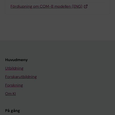
Fördjupning om COM-B modellen (ENG)
Huvudmeny
Utbildning
Forskarutbildning
Forskning
Om KI
På gång