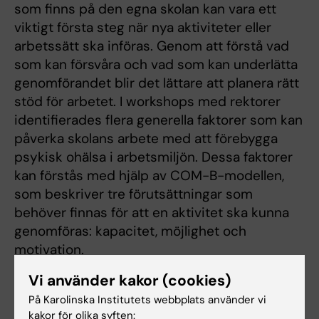
som finns på den egna skolan kan vara ett
viktigt första steg när nya aktiviteter eller
arbetssätt ska införas. Genom att förstå vad
som kan försvåra och vad som kan underlätta
genomförandet blir det lättare att planera rätt
stöd för arbetet. I workshops med rektorer
identifierades flera generella faktorer som kan
påverka skolans arbete med att förebygga
psykisk ohälsa i arbetsmiljön. Dessa faktorer
kan förstås med hjälp av COM-B-modellen,
som beskriver tre förutsättningar som
behöver finnas för att en aktivitet ska kunna
genomföras: kapacitet, möjlighet och
motivation.
Vi använder kakor (cookies)
Kort om hinder relaterat till COM-B inom
skolan
På Karolinska Institutets webbplats använder vi
kakor för olika syften: