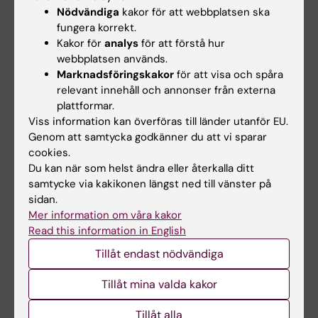
Kapacitet
handlar om kunskap och
Nödvändiga
kakor för att webbplatsen ska
färdigheter. Ett återkommande hinder som
fungera korrekt.
lyftes i workshops var bristande kunskap om
Kakor för
analys
för att förstå hur
hur organisatoriska och sociala risker i
webbplatsen används.
Marknadsföringskakor
för att visa och spåra
arbetsmiljön kan hanteras. Samtidigt lyfte
relevant innehåll och annonser från externa
rektorer att kunskap om
riktlinjer och
plattformar.
rekommendationer
för arbetsmiljöarbete
Viss information kan överföras till länder utanför EU.
kan fungera som ett viktigt stöd i arbetet.
Genom att samtycka godkänner du att vi sparar
cookies.
Motivation
handlar om prioritering,
Du kan när som helst ändra eller återkalla ditt
engagemang och drivkraft att genomföra
samtycke via kakikonen längst ned till vänster på
sidan.
förändringar. Flera rektorer beskrev att det
Mer information om våra kakor
ibland kan vara svårt att prioritera
Read this information in English
arbetsmiljöarbetet i en pressad vardag.
Tillåt endast nödvändiga
Tidsbrist, svårigheter att omsätta planer i
konkreta aktiviteter och otydlighet kring roller
Tillåt mina valda kakor
och ansvar kan också göra arbetet mer
utmanande. Samtidigt framhölls att
Tillåt alla