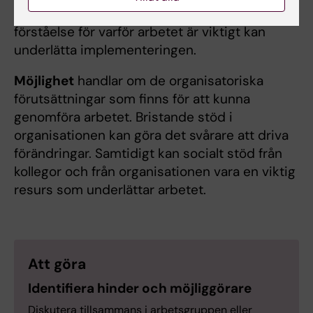
motivation, engagemang och en gemensam
förståelse för varför arbetet är viktigt kan
underlätta implementeringen.
Möjlighet
handlar om de organisatoriska
förutsättningar som finns för att kunna
genomföra arbetet. Bristande stöd i
organisationen kan göra det svårare att driva
förändringar. Samtidigt kan socialt stöd från
kollegor och från organisationen vara en viktig
resurs som underlättar arbetet.
Att göra
Identifiera hinder och möjliggörare
Diskutera tillsammans i arbetsgruppen eller