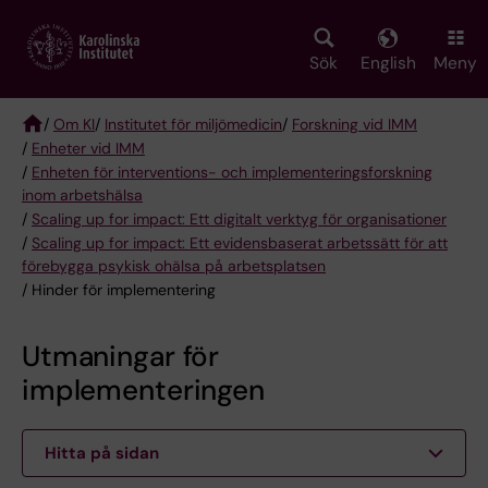
Skip
to
main
Sök
English
Meny
content
/
Om KI
/
Institutet för miljömedicin
/
Forskning vid IMM
/
Enheter vid IMM
Breadcrumb
/
Enheten för interventions- och implementeringsforskning
inom arbetshälsa
/
Scaling up for impact: Ett digitalt verktyg för organisationer
/
Scaling up for impact: Ett evidensbaserat arbetssätt för att
förebygga psykisk ohälsa på arbetsplatsen
/ Hinder för implementering
Utmaningar för
implementeringen
Hitta på sidan