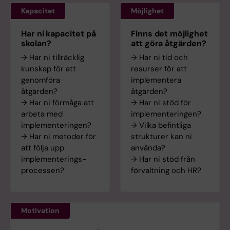
Kapacitet
Möjlighet
Har ni kapacitet på
Finns det möjlighet
skolan?
att göra åtgärden?
→ Har ni tillräcklig
→ Har ni tid och
kunskap för att
resurser för att
genomföra
implementera
åtgärden?
åtgärden?
→ Har ni förmåga att
→ Har ni stöd för
arbeta med
implementeringen?
implementeringen?
→ Vilka befintliga
→ Har ni metoder för
strukturer kan ni
att följa upp
använda?
implementerings-
→ Har ni stöd från
processen?
förvaltning och HR?
Motivation