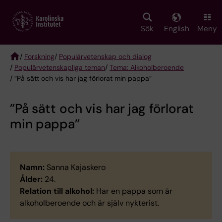
Skip
to
main
Sök
English
Meny
content
/
Forskning
/
Populärvetenskap och dialog
/
Populärvetenskapliga teman
/
Tema: Alkoholberoende
Breadcrumb
/ ”På sätt och vis har jag förlorat min pappa”
”På sätt och vis har jag förlorat
min pappa”
Namn:
Sanna Kajaskero
Ålder:
24.
Relation till alkohol:
Har en pappa som är
alkoholberoende och är själv nykterist.