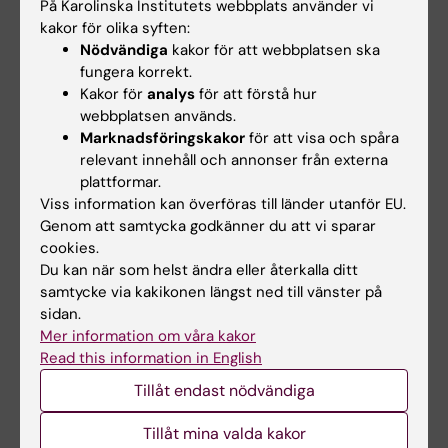
På Karolinska Institutets webbplats använder vi
några år. Jag tycker alkohol är lömskt, för det
kakor för olika syften:
som säljs helt öppet ger intryck av att vara
Nödvändiga
kakor för att webbplatsen ska
mycket mindre farligt än till exempel droger.
fungera korrekt.
Men även alkohol förstör livet för många
Kakor för
analys
för att förstå hur
webbplatsen används.
människor.”
Marknadsföringskakor
för att visa och spåra
relevant innehåll och annonser från externa
Berättat för Annika Lund, först publicerad i
plattformar.
tidskriften Medicinsk Vetenskap, nummer 3,
Viss information kan överföras till länder utanför EU.
2015.
Genom att samtycka godkänner du att vi sparar
cookies.
Du kan när som helst ändra eller återkalla ditt
Hade du nytta av informationen på denna sida?
samtycke via kakikonen längst ned till vänster på
Yes
sidan.
No
Mer information om våra kakor
Read this information in English
Tillåt endast nödvändiga
Innehållsgranskare:
Ola Danielsson
Tillåt mina valda kakor
Redaktör:
Ola Danielsson