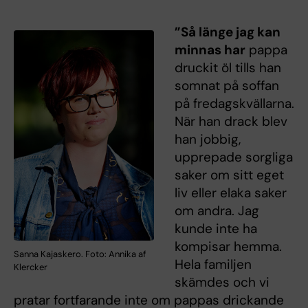
”Så länge jag kan
minnas har
pappa
druckit öl tills han
somnat på soffan
på fredagskvällarna.
När han drack blev
han jobbig,
upprepade sorgliga
saker om sitt eget
liv eller elaka saker
om andra. Jag
kunde inte ha
kompisar hemma.
Sanna Kajaskero. Foto: Annika af
Hela familjen
Klercker
skämdes och vi
pratar fortfarande inte om pappas drickande