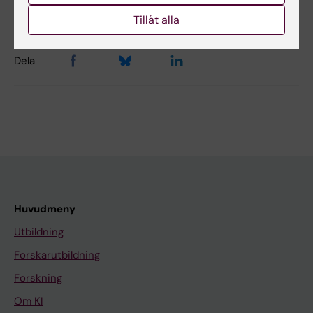
Sidan uppdaterad:
2026-04-22
Tillåt alla
Dela
Huvudmeny
Utbildning
Forskarutbildning
Forskning
Om KI