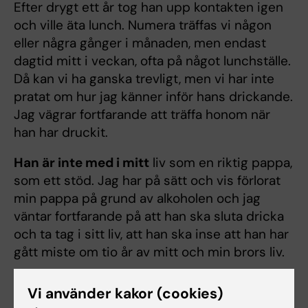
Efter drygt ett år tog han upp kontakten igen
och ville äta lunch. Numera träffas vi någon
eller några gånger i månaden, men endast
dagtid mitt i veckan, ofta på något lunchställe.
Då kan vi ha ganska trevligt, men vi har inte
pratat om hur jag känner inför hans drickande.
Jag vägrar fortfarande att träffa honom när
han har druckit.
Han är inte med i mitt
liv som en riktig pappa,
som ett stöd. Jag har på sätt och vis förlorat
min pappa på grund av alkoholen och jag
väntar fortfarande på att han ska sluta dricka
och ta tag i sitt liv, att han ska inse att han har
gått miste om tio år av mitt och min brors liv.
Jag är medlem i Ungdomens
Vi använder kakor (cookies)
nykterhetsförbund, och är nykterist sedan