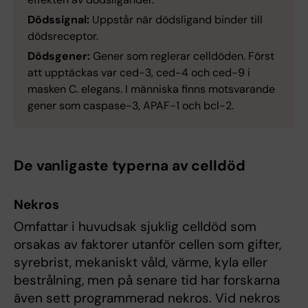
Dödssignal:
Uppstår när dödsligand binder till
dödsreceptor.
Dödsgener:
Gener som reglerar celldöden. Först
att upptäckas var ced-3, ced-4 och ced-9 i
masken C. elegans. I människa finns motsvarande
gener som caspase-3, APAF-1 och bcl-2.
De vanligaste typerna av celldöd
Nekros
Omfattar i huvudsak sjuklig celldöd som
orsakas av faktorer utanför cellen som gifter,
syrebrist, mekaniskt våld, värme, kyla eller
bestrålning, men på senare tid har forskarna
även sett programmerad nekros. Vid nekros