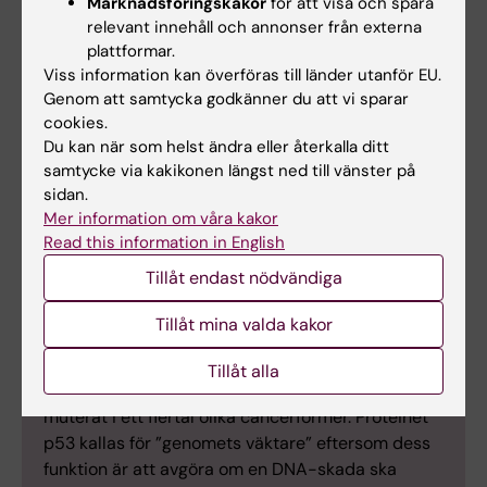
Marknadsföringskakor
för att visa och spåra
först i cellkärnan och sedan i cytoplasman, något
relevant innehåll och annonser från externa
som han först kallade krympande nekros, men
plattformar.
som han 1972 gav namnet apoptos.
Viss information kan överföras till länder utanför EU.
Genom att samtycka godkänner du att vi sparar
1985: Identifieringen av dödsgenerna
cookies.
Den amerikanske forskaren Robert Horvitz
Du kan när som helst ändra eller återkalla ditt
identifierade gener i masken C. elegans som
samtycke via kakikonen längst ned till vänster på
ansvariga för den programmerade
sidan.
Mer information om våra kakor
celldödskontrollen. Senare har genernas
Read this information in English
motsvarighet i människa identifierats. Robert
Horvitz var en av dem som fick Nobelpriset i
Tillåt endast nödvändiga
fysiologi eller medicin 2002.
Tillåt mina valda kakor
1989: Tumörsuppressorgenen hittas
Den amerikanske forskaren Bert Vogelstein visade
Tillåt alla
att genen TP53, som kodar för proteinet p53, var
muterat i ett flertal olika cancerformer. Proteinet
p53 kallas för ”genomets väktare” eftersom dess
funktion är att avgöra om en DNA-skada ska