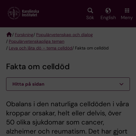
Skip
to
main
Sök
English
Meny
content
/
Forskning
/
Populärvetenskap och dialog
/
Populärvetenskapliga teman
Breadcrumb
/
Leva och låta dö – tema celldöd
/ Fakta om celldöd
Fakta om celldöd
Hitta på sidan
Obalans i den naturliga celldöden i våra
kroppar orsakar, helt eller delvis, över
50 olika sjukdomar som cancer,
alzheimer och reumatism. Det har gjort