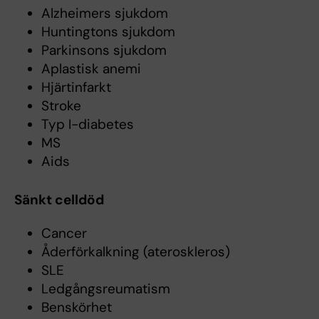
Alzheimers sjukdom
Huntingtons sjukdom
Parkinsons sjukdom
Aplastisk anemi
Hjärtinfarkt
Stroke
Typ I-diabetes
MS
Aids
Sänkt celldöd
Cancer
Åderförkalkning (ateroskleros)
SLE
Ledgångsreumatism
Benskörhet