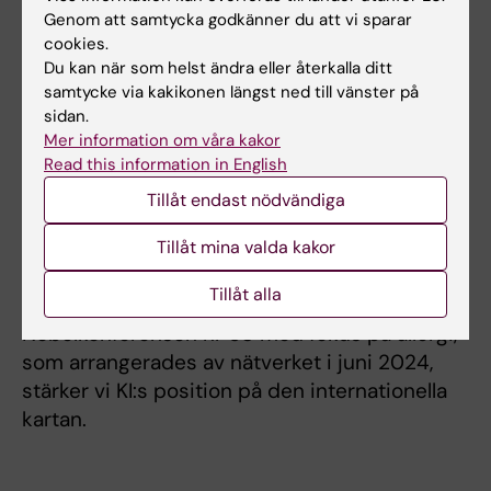
diagnostiska metoder för att förbättra livet för
Genom att samtycka godkänner du att vi sparar
personer med allergier.
cookies.
Du kan när som helst ändra eller återkalla ditt
Forskningsnätverket fyller ett viktigt behov
samtycke via kakikonen längst ned till vänster på
genom att samla och utnyttja den breda
sidan.
expertis inom allergiforskning som finns vid
Mer information om våra kakor
Karolinska Institutet. Nätverkets
Read this information in English
framgångshistoria inkluderar 183
Tillåt endast nödvändiga
originalartiklar under ChAMP-projektet (2013-
2021), varav 48% publicerades i tidskrifter
Tillåt mina valda kakor
med impact factor över 10. Genom sin
Tillåt alla
internationella profil, exemplifierad av
Nobelkonferensen nr 68 med fokus på allergi,
som arrangerades av nätverket i juni 2024,
stärker vi KI:s position på den internationella
kartan.