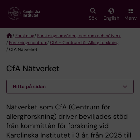
Skip
to
main
Sök
English
Meny
content
/
Forskning
/
Forskningsområden, centrum och nätverk
/
Forskningscentrum
/
CfA - Centrum för Allergiforskning
Breadcrumb
/ CfA Nätverket
CfA Nätverket
Hitta på sidan
Nätverket som CfA (Centrum för
allergiforskning) driver beviljades stöd
från kommittén för forskning vid
Karolinska Institutet i 3 år, från 2025 till