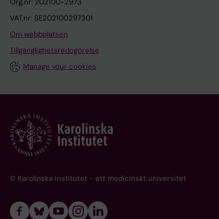
Org.nr: 202100-2973
VAT.nr: SE202100297301
Om webbplatsen
Tillgänglighetsredogörelse
Manage your cookies
© Karolinska Institutet - ett medicinskt universitet