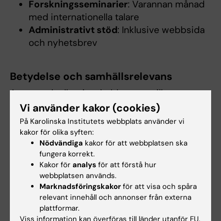
Forskningsseminarier
: Varannan månad
med internationella talare
Administrativt stöd
: Inklusive webbsida
och nyhetsbrev
Betydelse och samhällsrelevans
Astma och allergier drabbar upp till en
tredjedel av den svenska befolkningen och
Vi använder kakor (cookies)
medför stora samhällskostnader på flera
På Karolinska Institutets webbplats använder vi
miljarder SEK årligen. Dessa kroniska
kakor för olika syften:
Nödvändiga
kakor för att webbplatsen ska
sjukdomar debuterar ofta tidigt i livet och
fungera korrekt.
förblir en livslång börda för de drabbade.
Kakor för
analys
för att förstå hur
Stödet som nätverket har fått är avgörande för
webbplatsen används.
att upprätthålla och vidareutveckla den rika
Marknadsföringskakor
för att visa och spåra
forskningsmiljön inom allergiområdet vid KI,
relevant innehåll och annonser från externa
med målet att utveckla nya behandlingar och
plattformar.
Viss information kan överföras till länder utanför EU.