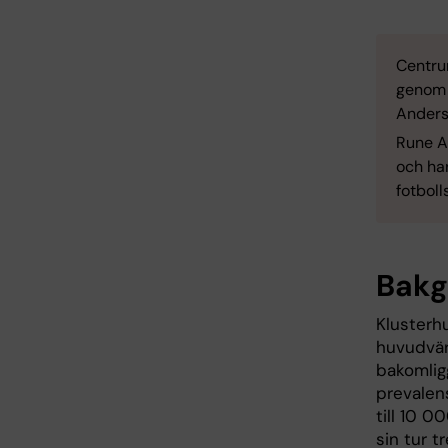
Centrum
genom 
Anders
Rune A
och har
fotboll
Bakg
Klusterh
huvudvärk
bakomlig
prevalens
till 10 0
sin tur t