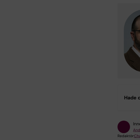
Hade d
Inn
And
Redaktör:
Cha