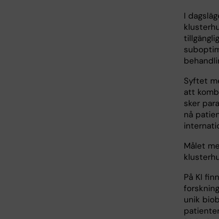
I dagsläg
klusterh
tillgängl
suboptim
behandli
Syftet m
att kombi
sker par
nå patie
internat
Målet me
klusterh
På KI fin
forsknin
unik bio
patiente