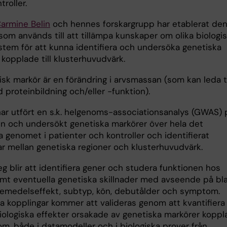
troller.
armine Belin
och hennes forskargrupp har etablerat de
som används till att tillämpa kunskaper om olika biologi
stem för att kunna identifiera och undersöka genetiska
kopplade till klusterhuvudvärk.
sk markör är en förändring i arvsmassan (som kan leda ti
 proteinbildning och/eller -funktion).
ar utfört en s.k. helgenoms-associationsanalys (GWAS) 
n och undersökt genetiska markörer över hela det
 genomet i patienter och kontroller och identifierat
ar mellan genetiska regioner och klusterhuvudvärk.
g blir att identifiera gener och studera funktionen hos
mt eventuella genetiska skillnader med avseende på bl
kemedelseffekt, subtyp, kön, debutålder och symptom.
a kopplingar kommer att valideras genom att kvantifiera
biologiska effekter orsakade av genetiska markörer kopp
dom, både i datamodeller och i biologiska prover från