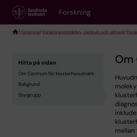
Skip
Forskning
to
main
content
/
Forskning
/
Forskningsområden, centrum och nätverk
/
Fors
Breadcrumb
Om 
Hitta på sidan
Om Centrum för klusterhuvudvärk
Huvudmå
Bakgrund
moleky
kluster
Styrgrupp
diagnos
inklude
kluster
mellan 