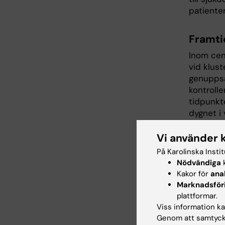
patienter
Framti
Inom cen
vid klus
genuppsä
kontroll
tidpunkt
dygnet i 
Nästa st
Vi använder 
dygnsryt
På Karolinska Insti
tidpunkte
Nödvändiga
k
Kakor för
ana
Utöver de
Marknadsför
klusterh
plattformar.
med avse
Viss information kan
Genom att samtycka