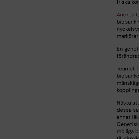
friska kon
Andrea C
biobank 
nyckelsy
markörer 
En geneti
förändrad
Teamet h
biobanke
mänskliga
koppling
Nästa ste
dessa sa
annat lä
Genetisk
möjliga 
till sjuk