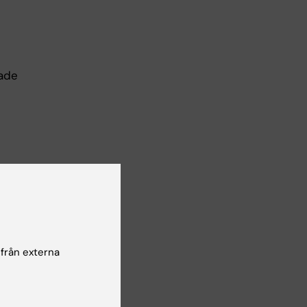
rade
ka
l
 från externa