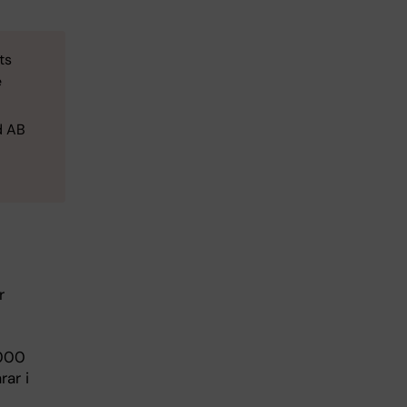
ts
e
d AB
r
 000
rar i