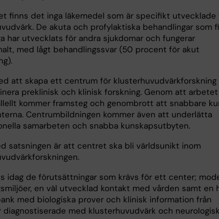
et finns det inga läkemedel som är specifikt utvecklade 
uvudvärk. De akuta och profylaktiska behandlingar som f
iga har utvecklats för andra sjukdomar och fungerar
alt, med lågt behandlingssvar (50 procent för akut
ng).
ed att skapa ett centrum för klusterhuvudvärkforskning 
nera preklinisk och klinisk forskning. Genom att arbetet
allellt kommer framsteg och genombrott att snabbare k
nterna. Centrumbildningen kommer även att underlätta
ionella samarbeten och snabba kunskapsutbyten.
d satsningen är att centret ska bli världsunikt inom
uvudvärkforskningen.
ns idag de förutsättningar som krävs för ett center; mod
gsmiljöer, en väl utvecklad kontakt med vården samt en 
bank med biologiska prover och klinisk information från
r diagnostiserade med klusterhuvudvärk och neurologis