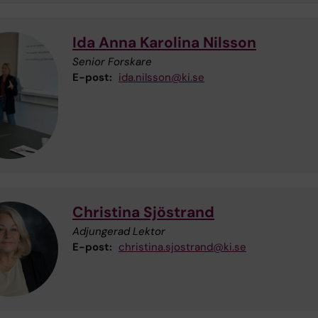
Ida Anna Karolina Nilsson
Senior Forskare
E-post:
ida.nilsson@ki.se
Christina Sjöstrand
Adjungerad Lektor
E-post:
christina.sjostrand@ki.se