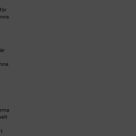
för
inns
är
unna
erna
helt
kt