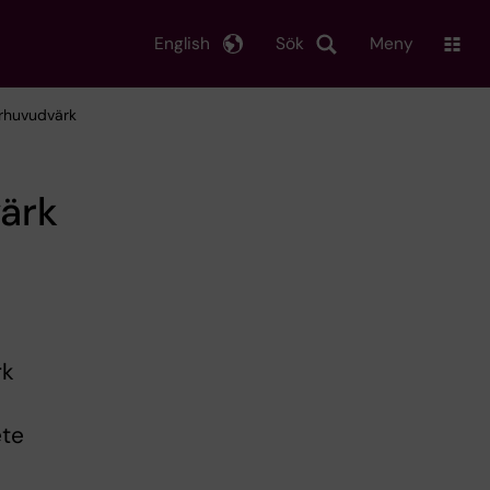
English
Sök
Meny
erhuvudvärk
ärk
rk
ete