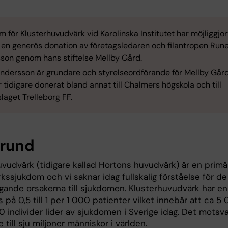
 för Klusterhuvudvärk vid Karolinska Institutet har möjliggjor
en generös donation av företagsledaren och filantropen Run
son genom hans stiftelse Mellby Gård.
ndersson är grundare och styrelseordförande för Mellby Går
 tidigare donerat bland annat till Chalmers högskola och till
slaget Trelleborg FF.
rund
uvudvärk (tidigare kallad Hortons huvudvärk) är en primä
ssjukdom och vi saknar idag fullskalig förståelse för de
gande orsakerna till sjukdomen. Klusterhuvudvärk har en
 på 0,5 till 1 per 1 000 patienter vilket innebär att ca 5
00 individer lider av sjukdomen i Sverige idag. Det motsva
re till sju miljoner människor i världen.