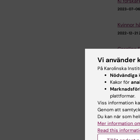
KI forskar
2023-07-06 
Kvinnor h
2022-12-21 
Caroline 
2022-03-01 
Vi använder 
På Karolinska Insti
Nya geneti
Nödvändiga
k
migränst
Kakor för
ana
Marknadsför
2022-02-03 
plattformar.
Viss information kan
Andrea Ca
Genom att samtycka
2021-11-19 1
Du kan när som hels
Mer information om
Andrea Ca
Read this informati
2021-06-24 