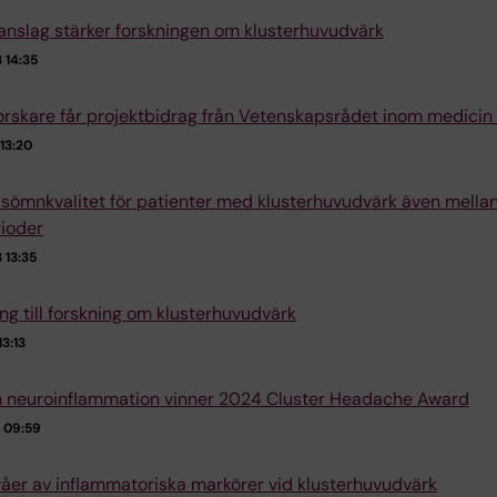
anslag stärker forskningen om klusterhuvudvärk
 14:35
skare får projektbidrag från Vetenskapsrådet inom medicin
13:20
ig sömnkvalitet för patienter med klusterhuvudvärk även mella
rioder
 13:35
ing till forskning om klusterhuvudvärk
3:13
 neuroinflammation vinner 2024 Cluster Headache Award
 09:59
åer av inflammatoriska markörer vid klusterhuvudvärk