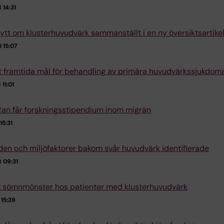
14:31
ytt om klusterhuvudvärk sammanställt i en ny översiktsartike
 15:07
lt framtida mål för behandling av primära huvudvärkssjukdom
11:01
Ran får forskningsstipendium inom migrän
15:31
n och miljöfaktorer bakom svår huvudvärk identifierade
 09:31
 sömnmönster hos patienter med klusterhuvudvärk
15:39