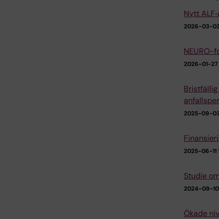
Nytt ALF‑
2026-03-03
NEURO-for
2026-01-27 
Bristfäll
anfallspe
2025-09-03
Finansier
2025-06-11 1
Studie om
2024-09-10
Ökade niv