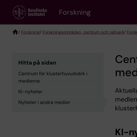
Skip
Forskning
to
main
content
/
Forskning
/
Forskningsområden, centrum och nätverk
/
Fors
Breadcrumb
Cent
Hitta på sidan
med
Centrum för klusterhuvudvärk i
medierna
Aktuell
KI-nyheter
medlem
Nyheter i andra medier
kluster
KI-n