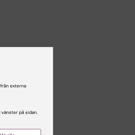
ka
 från externa
l vänster på sidan.
e