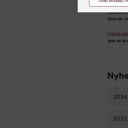
Tillåt endast 
KI forska
2020-06-12 
Första ge
2019-10-15 1
Nyhe
2024
2023