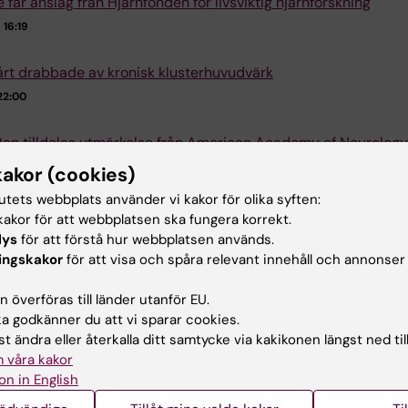
e får anslag från Hjärnfonden för livsviktig hjärnforskning
16:19
årt drabbade av kronisk klusterhuvudvärk
22:00
Ran tilldelas utmärkelse från American Academy of Neurology
09:15
kakor (cookies)
tutets webbplats använder vi kakor för olika syften:
ska riskfaktorer har framkommit i den hittills största genetis
akor för att webbplatsen ska fungera korrekt.
udien
lys
för att förstå hur webbplatsen används.
ingskakor
för att visa och spåra relevant innehåll och annonser
17:31
 överföras till länder utanför EU.
rmine Belin vill bota ärftliga hjärnsjukdomar
 godkänner du att vi sparar cookies.
7:02
t ändra eller återkalla ditt samtycke via kakikonen längst ned til
 våra kakor
rmine Belin invald i International Headache Society:s styrels
on in English
15:37