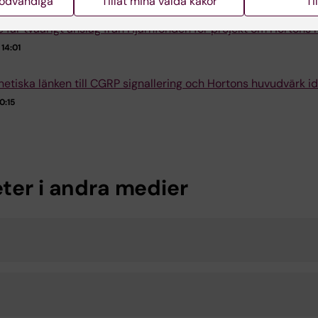
nödvändiga
Tillåt mina valda kakor
Ti
re får tvåårigt anslag från Hjärnfonden för projekt om Hortons
14:01
netiska länken till CGRP signallering och Hortons huvudvärk id
0:15
ter i andra medier