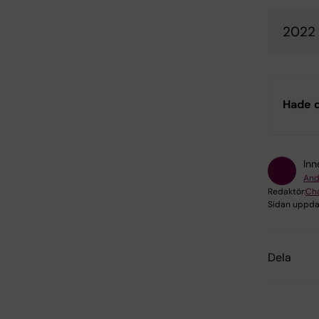
2022
Hade d
Inn
And
Redaktör:
Cha
Sidan uppda
Dela