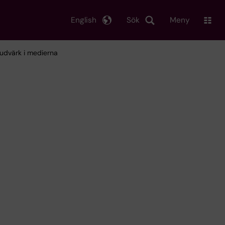
English
Sök
Meny
vudvärk i medierna
i