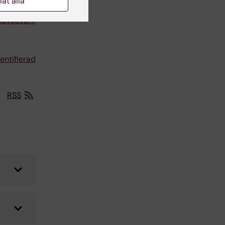
llåt alla
 huvudvärk
entifierad
RSS