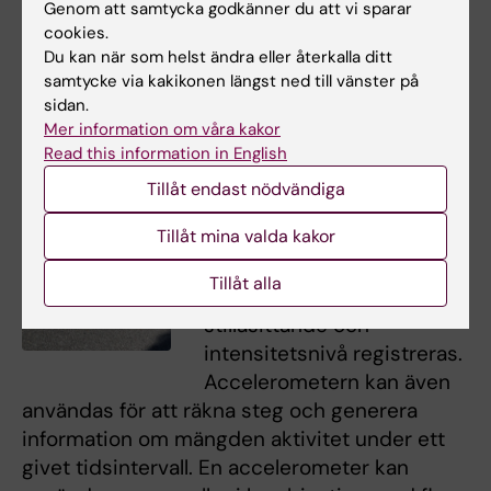
Genom att samtycka godkänner du att vi sparar
cookies.
Du kan när som helst ändra eller återkalla ditt
samtycke via kakikonen längst ned till vänster på
sidan.
Mer information om våra kakor
Actigraph
Read this information in English
Accelerometri anses vara
Tillåt endast nödvändiga
’gold standard’ för att mäta
Tillåt mina valda kakor
fysisk aktivitet. Med
accelerometern Actigraph
Tillåt alla
kan tid i rörelse, tid i
stillasittande och
intensitetsnivå registreras.
Accelerometern kan även
användas för att räkna steg och generera
information om mängden aktivitet under ett
givet tidsintervall. En accelerometer kan