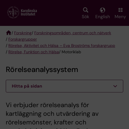
Skip
to
main
Sök
English
Meny
content
/
Forskning
/
Forskningsområden, centrum och nätverk
/
Forskargrupper
Breadcrumb
/
Rörelse, Aktivitet och Hälsa – Eva Broströms forskargrupp
/
Rörelse, Funktion och Hälsa
/ Motoriklab
Rörelseanalyssystem
Hitta på sidan
Vi erbjuder rörelseanalys för
kartläggning och utvärdering av
rörelsemönster, krafter och