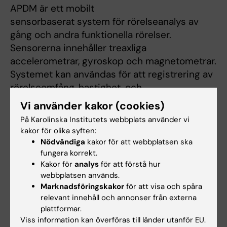
APDM är ett mobilt
sensorbaserat system för rörelseanalys av
gång och andra funktionella rörelser.
Sensorerna innehåller treaxliga
accelerometrar, gyroskop och magnetometrar.
Systemet kan användas för att registrering av
rörelseomfång, hastighet, och
kroppssegmentens (sensorernas) position i
Vi använder kakor (cookies)
förhållande till varandra.
På Karolinska Institutets webbplats använder vi
kakor för olika syften:
Nödvändiga
kakor för att webbplatsen ska
fungera korrekt.
Kakor för
analys
för att förstå hur
webbplatsen används.
Marknadsföringskakor
för att visa och spåra
relevant innehåll och annonser från externa
plattformar.
Viss information kan överföras till länder utanför EU.