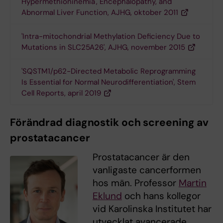
Hypermethioninemia', Encephalopathy, and
Abnormal Liver Function, AJHG, oktober 2011
'Intra-mitochondrial Methylation Deficiency Due to
Mutations in SLC25A26', AJHG, november 2015
'SQSTM1/p62-Directed Metabolic Reprogramming
Is Essential for Normal Neurodifferentiation', Stem
Cell Reports, april 2019
Förändrad diagnostik och screening av
prostatacancer
Prostatacancer är den
vanligaste cancerformen
hos män. Professor
Martin
Eklund
och hans kollegor
vid Karolinska Institutet har
utvecklat avancerade