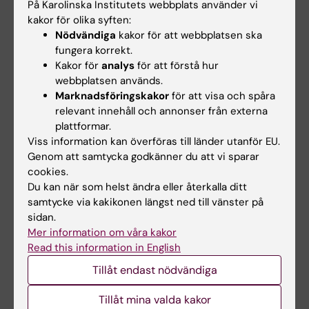
På Karolinska Institutets webbplats använder vi
pågående kliniska prövningar på att kostnitrat
kakor för olika syften:
är en lovande intervention för hjärt-
Nödvändiga
kakor för att webbplatsen ska
kärlsjukdom.
fungera korrekt.
Kakor för
analys
för att förstå hur
webbplatsen används.
Marknadsföringskakor
för att visa och spåra
Publikationer i urval
relevant innehåll och annonser från externa
plattformar.
‘Inorganic nitrate is a possible source for systemic
Viss information kan överföras till länder utanför EU.
generation of nitric oxide’, Free Radical Biology and
Genom att samtycka godkänner du att vi sparar
Medicine, augusti 2004.
cookies.
Du kan när som helst ändra eller återkalla ditt
samtycke via kakikonen längst ned till vänster på
‘Cardioprotective effects of vegetables: Is nitrate
sidan.
the answer?’, Nitric Oxide, december 2006
Mer information om våra kakor
Read this information in English
Ny behandling för metastaserad
Tillåt endast nödvändiga
kastrationsresistent prostatacancer
Tillåt mina valda kakor
Professor
Thomas Helleday
,