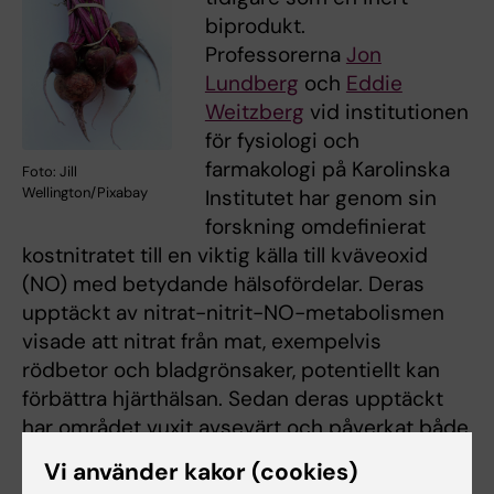
biprodukt.
Professorerna
Jon
Lundberg
och
Eddie
Weitzberg
vid institutionen
för fysiologi och
farmakologi på Karolinska
Foto: Jill
Wellington/Pixabay
Institutet har genom sin
forskning omdefinierat
kostnitratet till en viktig källa till kväveoxid
(NO) med betydande hälsofördelar. Deras
upptäckt av nitrat-nitrit-NO-metabolismen
visade att nitrat från mat, exempelvis
rödbetor och bladgrönsaker, potentiellt kan
förbättra hjärthälsan. Sedan deras upptäckt
har området vuxit avsevärt och påverkat både
kostriktlinjer och produktutveckling för
Vi använder kakor (cookies)
uthållighetsidrottare. Dessutom tyder