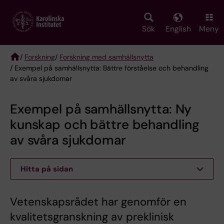
Skip
to
main
Sök
English
Meny
content
/
Forskning
/
Forskning med samhällsnytta
/ Exempel på samhällsnytta: Bättre förståelse och behandling
Breadcrumb
av svåra sjukdomar
Exempel på samhällsnytta: Ny
kunskap och bättre behandling
av svåra sjukdomar
Hitta på sidan
Vetenskapsrådet har genomför en
kvalitetsgranskning av preklinisk