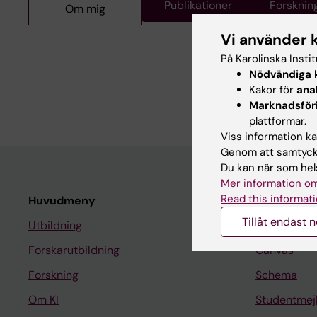
Publikationer
Forsknin
Om mig
Om mig
Vi använder 
På Karolinska Insti
Nödvändiga
k
Eddie Weitzberg är pr
Kakor för
ana
fysiologi och farmakol
Marknadsför
plattformar.
Viss information kan
Genom att samtycka
Du kan när som hels
Mer information om
Read this informati
Huvudmeny
Student
Tillåt endast 
Utbildning
Ladok
Forskarutbildning
Canvas
Forskning
Schema
Om KI
Studentmej