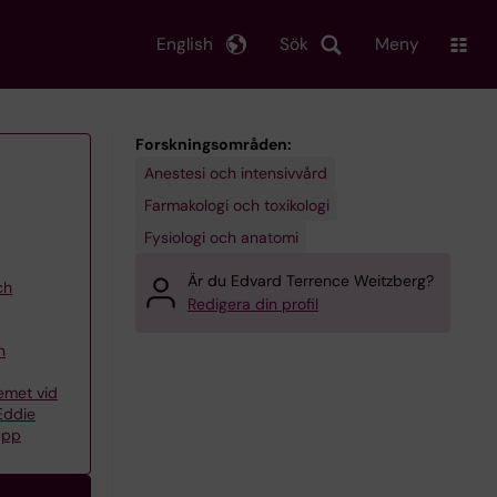
English
Sök
Meny
Forskningsområden:
Anestesi och intensivvård
Farmakologi och toxikologi
Fysiologi och anatomi
Är du Edvard Terrence Weitzberg?
ch
Redigera din profil
n
emet vid
Eddie
upp