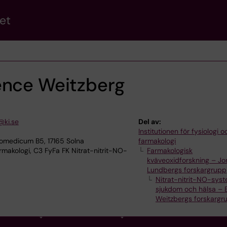
et
ence Weitzberg
@ki.se
Del av:
Institutionen för fysiologi o
omedicum B5, 17165 Solna
farmakologi
rmakologi, C3 FyFa FK Nitrat-nitrit-NO-
Farmakologisk
kväveoxidforskning – Jo
Lundbergs forskargrupp
Nitrat-nitrit-NO-syst
sjukdom och hälsa – 
Weitzbergs forskargr