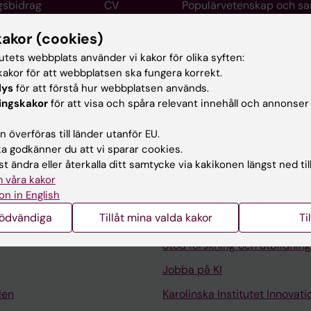
gsbidrag
CV
Populärvetenskap och s
kakor (cookies)
tutets webbplats använder vi kakor för olika syften:
akor för att webbplatsen ska fungera korrekt.
ofessor i anestesiologi och intensivmedicin vid instituti
lys
för att förstå hur webbplatsen används.
ogi.
ingskakor
för att visa och spåra relevant innehåll och annonser
 överföras till länder utanför EU.
 godkänner du att vi sparar cookies.
t ändra eller återkalla ditt samtycke via kakikonen längst ned til
 våra kakor
on in English
Kontakta och besök KI
nödvändiga
Tillåt mina valda kakor
Ti
Universitetsbiblioteket
Stöd forskning och utbildning
Jobba på KI
len
Karolinska Institutet Innovati