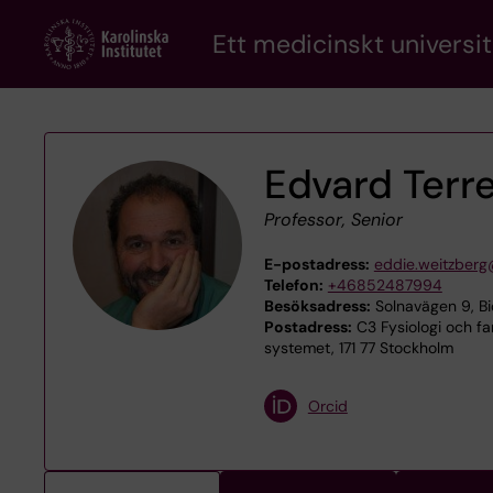
Skip
Ett medicinskt universit
to
main
content
Edvard Terr
Professor, Senior
E-postadress:
eddie.weitzberg
Telefon:
+46852487994
Besöksadress:
Solnavägen 9, Bi
Postadress:
C3 Fysiologi och fa
systemet, 171 77 Stockholm
Orcid