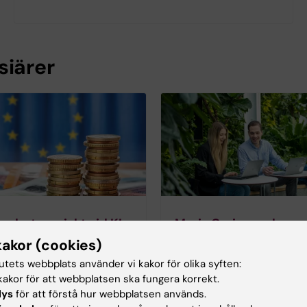
siärer
rbetsprojekt vid KI
Marie Curie-anslag
kakor (cookies)
kare ingår i över 200 EU-
Marie Skłodowska-Curie A
ade samarbetsprojekt. Ett
(MSCA) är samlingsnamnet 
tutets webbplats använder vi kakor för olika syften:
dessa projekt koordineras
kommissionens program rikta
akor för att webbplatsen ska fungera korrekt.
n KI.
forskares karriärutveckling
lys
för att förstå hur webbplatsen används.
hittar du information om 