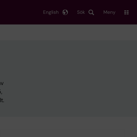
English
Sök
Meny
av
,
t.