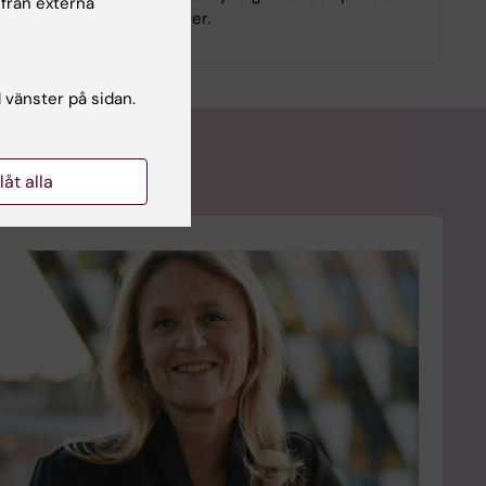
 från externa
.
stiftelser.
l vänster på sidan.
llåt alla