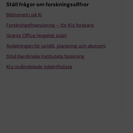
Ställ frågor om forskningssiffror
Bibliometri på KI
Forskningsfinansiering – för KI:s forskare
Grants Office (engelsk sida)
Avdelningen för juridik, planering och ekonomi
Stöd Karolinska Institutets forskning
KI:s nivåindelade tidskriftslista