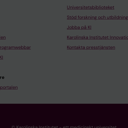
Universitetsbiblioteket
Stöd forskning och utbildning
Jobba på KI
len
Karolinska Institutet Innovati
programwebbar
Kontakta presstjänsten
KI
re
portalen
© Karolinska Institutet - ett medicinskt universitet