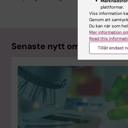
Marknadsför
plattformar.
Viss information kan
Genom att samtycka
Du kan när som hels
Mer information om
Read this informati
Senaste nytt om utdelade a
Tillåt endast 