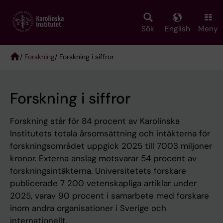
Skip
to
main
Sök
English
Meny
content
/
Forskning
/ Forskning i siffror
Breadcrumb
Forskning i siffror
Forskning står för 84 procent av Karolinska
Institutets totala årsomsättning och intäkterna för
forskningsområdet uppgick 2025 till 7003 miljoner
kronor. Externa anslag motsvarar 54 procent av
forskningsintäkterna. Universitetets forskare
publicerade 7 200 vetenskapliga artiklar under
2025, varav 90 procent i samarbete med forskare
inom andra organisationer i Sverige och
internationellt.