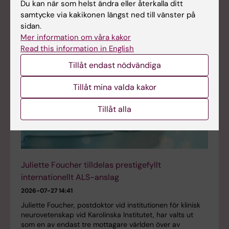
Du kan när som helst ändra eller återkalla ditt
samtycke via kakikonen längst ned till vänster på
sidan.
Mer information om våra kakor
Read this information in English
Tillåt endast nödvändiga
Tillåt mina valda kakor
Tillåt alla
Juliette Foucher tilldelas prestigefyllt
internationellt ALS-anslag
2026-07-27 14:41
Juliette Foucher, postdoktor vid institutionen för klinisk
neurovetenskap vid Karolinska Institutet, har valts ut
som en av endast tre mottagare världen över av