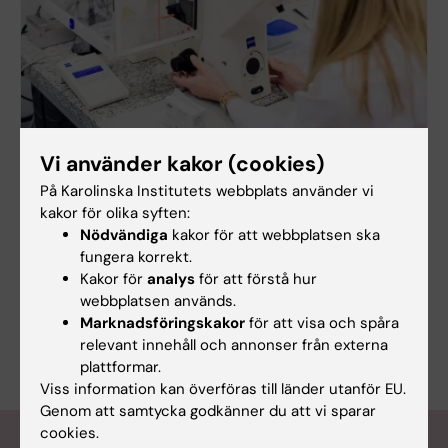
Vi använder kakor (cookies)
Europeiska forskningsrådet
European Research Council (ERC) främjar forskning
På Karolinska Institutets webbplats använder vi
av högsta kvalitet genom långsiktig finansiering. KI
kakor för olika syften:
har varit framgångsrikt i att få denna typ av
Nödvändiga
kakor för att webbplatsen ska
prestigefulla anslag.
fungera korrekt.
Kakor för
analys
för att förstå hur
webbplatsen används.
Marknadsföringskakor
för att visa och spåra
relevant innehåll och annonser från externa
plattformar.
Viss information kan överföras till länder utanför EU.
Genom att samtycka godkänner du att vi sparar
cookies.
Senaste nytt om utdelade anslag