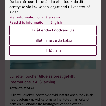
Du kan när som helst ändra eller återkalla ditt
samtycke via kakikonen längst ned till vänster på
sidan.
Mer information om våra kakor
Read this information in English
Tillåt endast nödvändiga
Tillåt mina valda kakor
Tillåt alla
Juliette Foucher tilldelas prestigefyllt
internationellt ALS-anslag
2026-07-27 14:41
Juliette Foucher, postdoktor vid institutionen för klinisk
neurovetenskap vid Karolinska Institutet, har valts ut
som en av endast tre mottagare världen över av