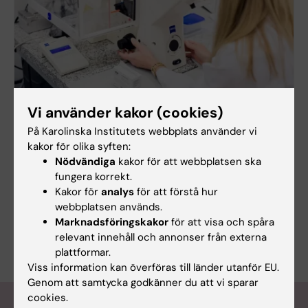
Vi använder kakor (cookies)
Europeiska forskningsrådet
European Research Council (ERC) främjar forskning
På Karolinska Institutets webbplats använder vi
av högsta kvalitet genom långsiktig finansiering. KI
kakor för olika syften:
har varit framgångsrikt i att få denna typ av
Nödvändiga
kakor för att webbplatsen ska
prestigefulla anslag.
fungera korrekt.
Kakor för
analys
för att förstå hur
webbplatsen används.
Marknadsföringskakor
för att visa och spåra
relevant innehåll och annonser från externa
plattformar.
Viss information kan överföras till länder utanför EU.
Genom att samtycka godkänner du att vi sparar
cookies.
Senaste nytt om utdelade anslag