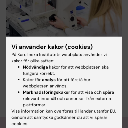
Vi använder kakor (cookies)
Europeiska forskningsrådet
European Research Council (ERC) främjar forskning
På Karolinska Institutets webbplats använder vi
av högsta kvalitet genom långsiktig finansiering. KI
kakor för olika syften:
har varit framgångsrikt i att få denna typ av
Nödvändiga
kakor för att webbplatsen ska
prestigefulla anslag.
fungera korrekt.
Kakor för
analys
för att förstå hur
webbplatsen används.
Marknadsföringskakor
för att visa och spåra
relevant innehåll och annonser från externa
plattformar.
Viss information kan överföras till länder utanför EU.
Genom att samtycka godkänner du att vi sparar
cookies.
Senaste nytt om utdelade anslag