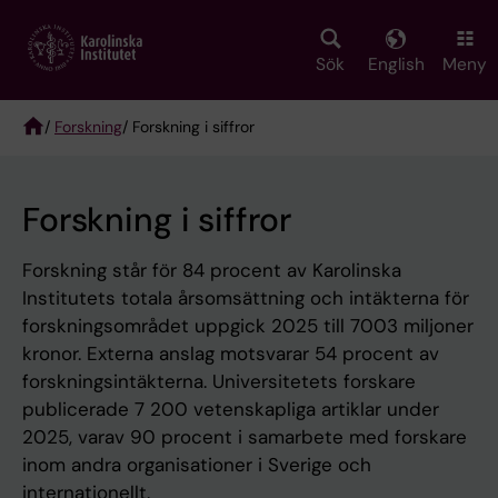
Skip
to
main
Sök
English
Meny
content
/
Forskning
/ Forskning i siffror
Breadcrumb
Forskning i siffror
Forskning står för 84 procent av Karolinska
Institutets totala årsomsättning och intäkterna för
forskningsområdet uppgick 2025 till 7003 miljoner
kronor. Externa anslag motsvarar 54 procent av
forskningsintäkterna. Universitetets forskare
publicerade 7 200 vetenskapliga artiklar under
2025, varav 90 procent i samarbete med forskare
inom andra organisationer i Sverige och
internationellt.