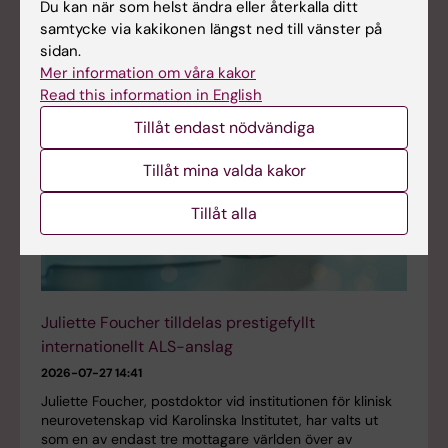
Du kan när som helst ändra eller återkalla ditt
samtycke via kakikonen längst ned till vänster på
sidan.
Mer information om våra kakor
Read this information in English
Tillåt endast nödvändiga
Tillåt mina valda kakor
Tillåt alla
Juliette Foucher tilldelas prestigefyllt
internationellt ALS-anslag
2026-07-27 14:41
Juliette Foucher, postdoktor vid institutionen för klinisk
neurovetenskap vid Karolinska Institutet, har valts ut
som en av endast tre mottagare världen över av