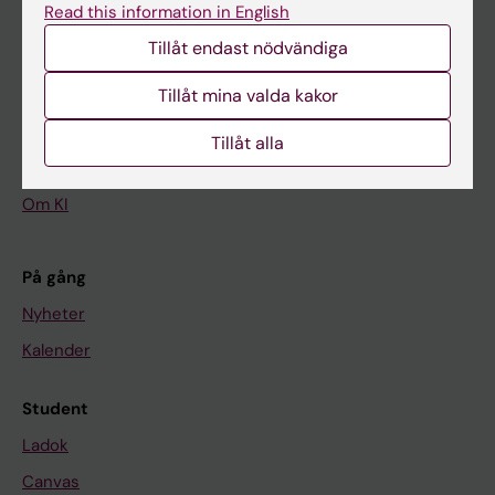
Read this information in English
Tillåt endast nödvändiga
Huvudmeny
Tillåt mina valda kakor
Utbildning
Forskarutbildning
Tillåt alla
Forskning
Om KI
På gång
Nyheter
Kalender
Student
Ladok
Canvas