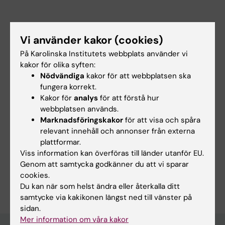
Hade du nytta av informationen på denna sida?
Vi använder kakor (cookies)
Yes
På Karolinska Institutets webbplats använder vi
No
kakor för olika syften:
Nödvändiga
kakor för att webbplatsen ska
fungera korrekt.
Kakor för
analys
för att förstå hur
Redaktör:
Nilla Karlsson
Sidan uppdaterad:
2026-03-16
webbplatsen används.
Marknadsföringskakor
för att visa och spåra
relevant innehåll och annonser från externa
plattformar.
Dela
Viss information kan överföras till länder utanför EU.
Genom att samtycka godkänner du att vi sparar
cookies.
Du kan när som helst ändra eller återkalla ditt
samtycke via kakikonen längst ned till vänster på
sidan.
Mer information om våra kakor