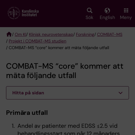
Skip
to
main
Sök
English
Meny
content
/
Om KI
/
Klinisk neurovetenskap
/
Forskning
/
COMBAT-MS
/
Projekt i COMBAT-MS studien
Breadcrumb
/ COMBAT-MS “core” kommer att mäta följande utfall
COMBAT-MS “core” kommer att
mäta följande utfall
Hitta på sidan
Primära utfall
Andel av patienter med EDSS ≤2.5 vid
behandlingsstart som når 12 månaders