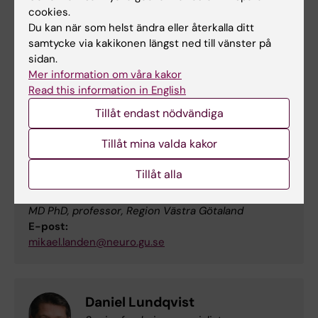
carljohan.ekman@ki.se
cookies.
Du kan när som helst ändra eller återkalla ditt
samtycke via kakikonen längst ned till vänster på
sidan.
Daniel Giglio
Mer information om våra kakor
MD, PhD, docent, Sahlgenska akademin,
Read this information in English
Göteborg
Tillåt endast nödvändiga
E-post:
daniel.giglio@pharm.gu.se
Tillåt mina valda kakor
Tillåt alla
Mikael Landén
MD PhD, professor, Region Västra Götaland
E-post:
mikael.landen@neuro.gu.se
Daniel Lundqvist