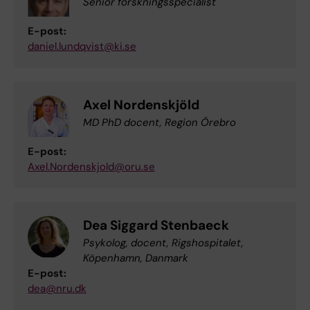
Senior forskningsspecialist
E-post:
daniel.lundqvist@ki.se
Axel Nordenskjöld
MD PhD docent, Region Örebro
E-post:
Axel.Nordenskjold@oru.se
Dea Siggard Stenbaeck
Psykolog, docent, Rigshospitalet,
Köpenhamn, Danmark
E-post:
dea@nru.dk