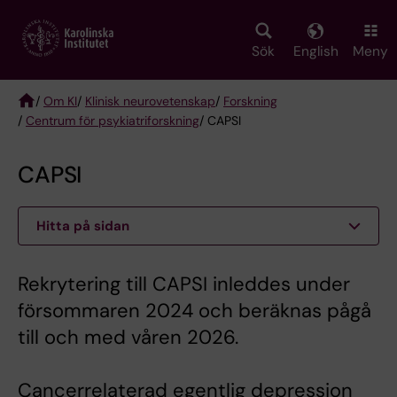
Skip
to
main
Sök
English
Meny
content
/
Om KI
/
Klinisk neurovetenskap
/
Forskning
/
Centrum för psykiatriforskning
/ CAPSI
Breadcrumb
CAPSI
Hitta på sidan
Rekrytering till CAPSI inleddes under
försommaren 2024 och beräknas pågå
till och med våren 2026.
Cancerrelaterad egentlig depression