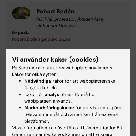
Robert Bodén
MD PhD professor, Akademiska
sjukhuset Uppsala
E-post:
robert.boden@neuro.uu.se
Vi använder kakor (cookies)
Opokua Britton Cavaco
På Karolinska Institutets webbplats använder vi
Forskningskoordinator/forskningssköterska,
kakor för olika syften:
CPF PET
Nödvändiga
kakor för att webbplatsen ska
E-post:
fungera korrekt.
opokua.britton.cavaco@ki.se
Kakor för
analys
för att förstå hur
webbplatsen används.
Marknadsföringskakor
för att visa och spåra
relevant innehåll och annonser från externa
Carl Johan Ekman
plattformar.
Adjungerad Adjunkt
Viss information kan överföras till länder utanför EU.
E-post:
Genom att samtycka godkänner du att vi sparar