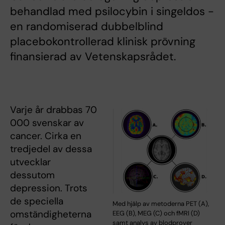
behandlad med psilocybin i singeldos -
en randomiserad dubbelblind
placebokontrollerad klinisk prövning
finansierad av Vetenskapsrådet.
Varje år drabbas 70
000 svenskar av
cancer. Cirka en
tredjedel av dessa
utvecklar
dessutom
depression. Trots
de speciella
Med hjälp av metoderna PET (A),
omständigheterna
EEG (B), MEG (C) och fMRI (D)
samt analys av blodprover