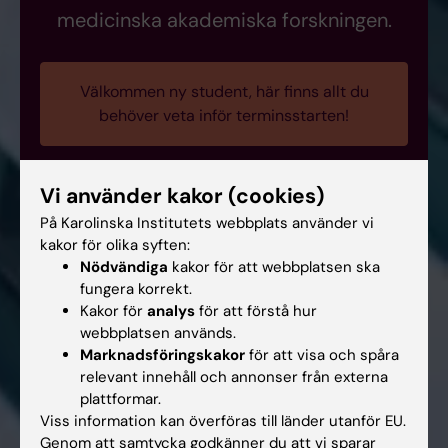
medicinska akademiska forskningen.
Välkommen ny student, här finns allt du
behöver veta inför terminsstarten!
Vi använder kakor (cookies)
På Karolinska Institutets webbplats använder vi
kakor för olika syften:
Nödvändiga
kakor för att webbplatsen ska
fungera korrekt.
Kakor för
analys
för att förstå hur
webbplatsen används.
Marknadsföringskakor
för att visa och spåra
relevant innehåll och annonser från externa
plattformar.
Viss information kan överföras till länder utanför EU.
Genom att samtycka godkänner du att vi sparar