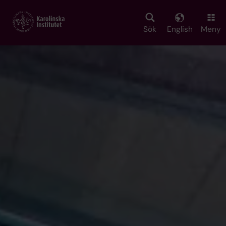
Skip
to
main
Sök
English
Meny
content