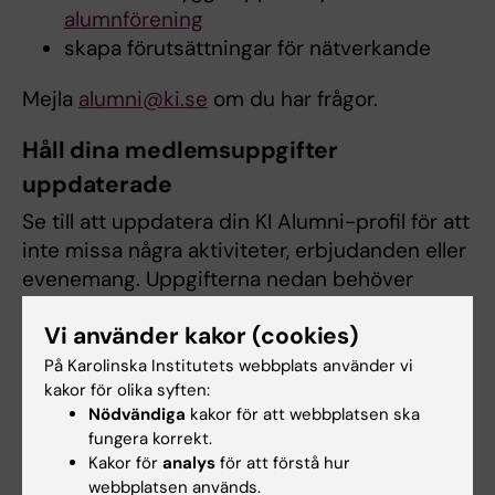
alumnförening
skapa förutsättningar för nätverkande
Mejla
alumni@ki.se
om du har frågor.
Håll dina medlemsuppgifter
uppdaterade
Se till att uppdatera din KI Alumni-profil för att
inte missa några aktiviteter, erbjudanden eller
evenemang. Uppgifterna nedan behöver
uppdateras om de har ändrats:
Vi använder kakor (cookies)
Om du har en ny e-postadress
På Karolinska Institutets webbplats använder vi
Om du har bytt namn
kakor för olika syften:
Om du har ny adress
Nödvändiga
kakor för att webbplatsen ska
fungera korrekt.
Om du har ett nytt jobb
Kakor för
analys
för att förstå hur
webbplatsen används.