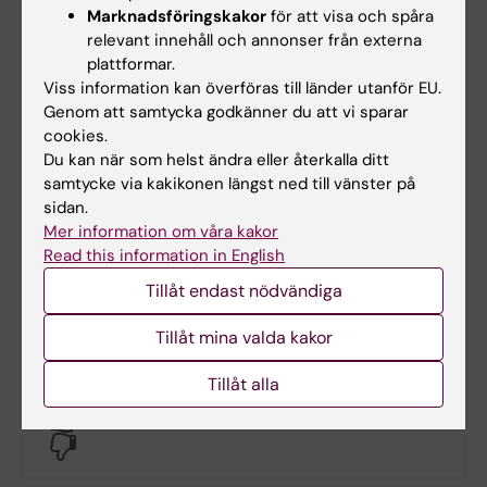
Uppdatera dina uppgifter i KI Alumni
Marknadsföringskakor
för att visa och spåra
relevant innehåll och annonser från externa
Behandling av personuppgifter
plattformar.
Viss information kan överföras till länder utanför EU.
Dataskyddsförordningen (GDPR) reglerar
Genom att samtycka godkänner du att vi sparar
hanteringen av personuppgifter i all KI:s
cookies.
verksamhet. Läs mer om det på sidan om
Du kan när som helst ändra eller återkalla ditt
GDPR på Karolinska Institutet
.
samtycke via kakikonen längst ned till vänster på
sidan.
Mer information om våra kakor
Mejla oss dina förslag
Read this information in English
Har du idéer eller förslag på hur du skulle vilja
Tillåt endast nödvändiga
engagera dig? Mejla
alumni@ki.se
.
Tillåt mina valda kakor
Tillåt alla
Hade du nytta av informationen på denna sida?
Yes
No