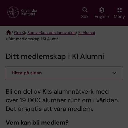
Skip
to
main
Sök
English
Meny
content
/
Om KI
/
Samverkan och innovation
/
KI Alumni
/ Ditt medlemskap i KI Alumni
Breadcrumb
Ditt medlemskap i KI Alumni
Hitta på sidan
Bli en del av KI:s alumnnätverk med
över 19 000 alumner runt om i världen.
Det är gratis att vara medlem.
Vem kan bli medlem?