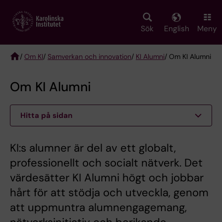
Skip
to
main
Sök
English
Meny
content
/
Om KI
/
Samverkan och innovation
/
KI Alumni
/ Om KI Alumni
Breadcrumb
Om KI Alumni
Hitta på sidan
KI:s alumner är del av ett globalt,
professionellt och socialt nätverk. Det
värdesätter KI Alumni högt och jobbar
hårt för att stödja och utveckla, genom
att uppmuntra alumnengagemang,