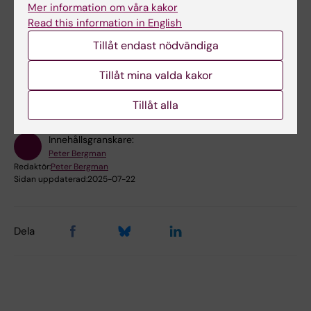
Mejla KI Alumni
Mer information om våra kakor
Read this information in English
Tillåt endast nödvändiga
Hade du nytta av informationen på denna sida?
Yes
Tillåt mina valda kakor
No
Tillåt alla
Innehållsgranskare:
Peter Bergman
Redaktör:
Peter Bergman
Sidan uppdaterad:
2025-07-22
Dela