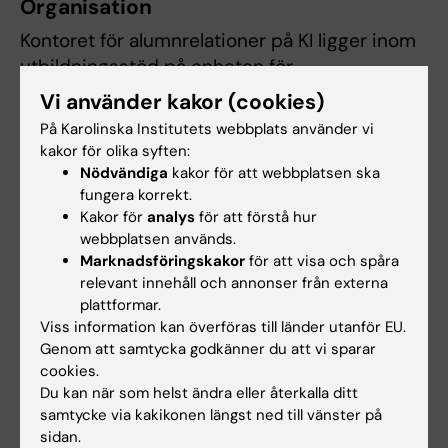
Organisation
Kontoret för alumnrelationer på KI ligger inom
utbildningsstöd på enheten för
Utbildningskommunikation, Vägledning och
Vi använder kakor (cookies)
Alumnerelationer, där vi har ett nära
På Karolinska Institutets webbplats använder vi
samarbete med internationella och nationella
kakor för olika syften:
studentrekryteringen, KI:s studievägledare
Nödvändiga
kakor för att webbplatsen ska
m.m. Inom KI samarbetar vi även bland annat
fungera korrekt.
Kakor för
analys
för att förstå hur
med Development Office, KI:s Karriärservice,
webbplatsen används.
Styrelsestöd och internationella relationer
Marknadsföringskakor
för att visa och spåra
(SIR) samt KI:s kårföreningar.
relevant innehåll och annonser från externa
plattformar.
Viss information kan överföras till länder utanför EU.
Genom att samtycka godkänner du att vi sparar
Bli medlem i KI Alumni
cookies.
Du kan när som helst ändra eller återkalla ditt
samtycke via kakikonen längst ned till vänster på
Kontakt
sidan.