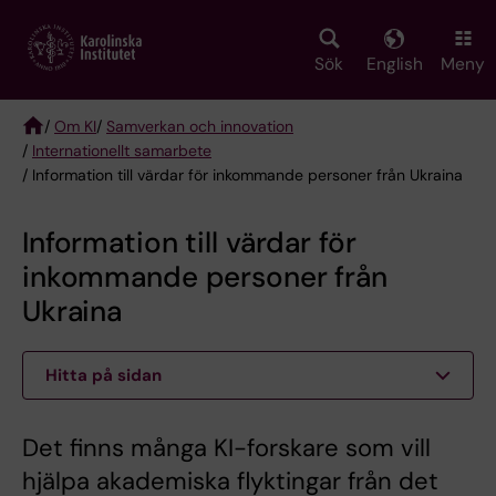
Skip
to
main
Sök
English
Meny
content
/
Om KI
/
Samverkan och innovation
/
Internationellt samarbete
Breadcrumb
/ Information till värdar för inkommande personer från Ukraina
Information till värdar för
inkommande personer från
Ukraina
Hitta på sidan
Det finns många KI-forskare som vill
hjälpa akademiska flyktingar från det