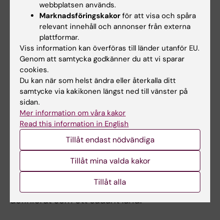
webbplatsen används.
En annan möjlighet är att “ta över” en ukrainsk
Marknadsföringskakor
för att visa och spåra
relevant innehåll och annonser från externa
doktorand och istället anta hen till KI:s
plattformar.
forskarutbildning. Det som redan genomförts i
Viss information kan överföras till länder utanför EU.
Ukraina kan tillgodoräknas in i KI-utbildningen.
Genom att samtycka godkänner du att vi sparar
Notera att samma regler och förutsättningar
cookies.
gäller för sådan doktorand som för alla andra
Du kan när som helst ändra eller återkalla ditt
samtycke via kakikonen längst ned till vänster på
KI-doktorander.
Läs mer här.
sidan.
Mer information om våra kakor
Anställning/stipendium:
En doktorandplats
Read this information in English
behöver inte utannonseras om doktoranden
har påbörjat forskarutbildningen vid ett annat
Tillåt endast nödvändiga
lärosäte.
Tillåt mina valda kakor
KI tillåter stipendiefinansiering av doktorander
Tillåt alla
från låg- eller medelinkomstländer. Ukraina är
definierat som ett sådant land.