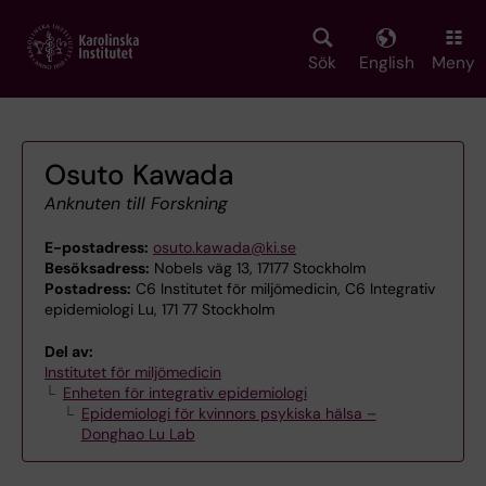
Skip
to
main
Sök
English
Meny
content
Osuto Kawada
Anknuten till Forskning
E-postadress:
osuto.kawada@ki.se
Besöksadress:
Nobels väg 13, 17177 Stockholm
Postadress:
C6 Institutet för miljömedicin, C6 Integrativ
epidemiologi Lu, 171 77 Stockholm
Del av:
Institutet för miljömedicin
Enheten för integrativ epidemiologi
Epidemiologi för kvinnors psykiska hälsa –
Donghao Lu Lab