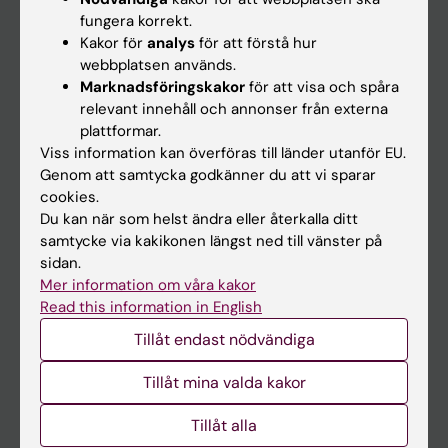
Kalender
fungera korrekt.
Kakor för
analys
för att förstå hur
webbplatsen används.
Student
Marknadsföringskakor
för att visa och spåra
Ladok
relevant innehåll och annonser från externa
plattformar.
Canvas
Viss information kan överföras till länder utanför EU.
Schema
Genom att samtycka godkänner du att vi sparar
cookies.
Studentmejlen
Du kan när som helst ändra eller återkalla ditt
Kurs- och programwebbar
samtycke via kakikonen längst ned till vänster på
sidan.
Student på KI
Mer information om våra kakor
Read this information in English
Medarbetare
Tillåt endast nödvändiga
Medarbetarportalen
Tillåt mina valda kakor
Kontakta och besök KI
Tillåt alla