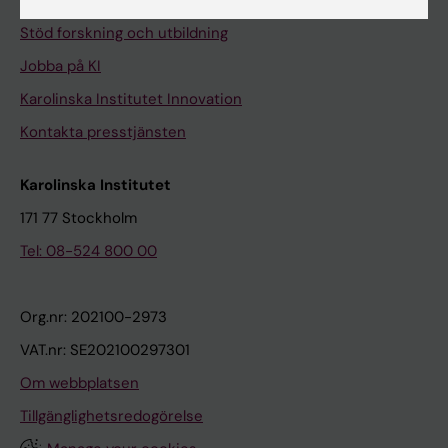
Universitetsbiblioteket
Stöd forskning och utbildning
Jobba på KI
Karolinska Institutet Innovation
Kontakta presstjänsten
Karolinska Institutet
171 77 Stockholm
Tel: 08-524 800 00
Org.nr: 202100-2973
VAT.nr: SE202100297301
Om webbplatsen
Tillgänglighetsredogörelse