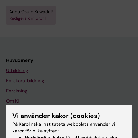
Är du Osuto Kawada?
Redigera din profil
Huvudmeny
Utbildning
Forskarutbildning
Forskning
Om KI
Vi använder kakor (cookies)
På gång
På Karolinska Institutets webbplats använder vi
kakor för olika syften:
Nyheter
Nödvändiga
kakor för att webbplatsen ska