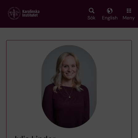
Skip
to
main
Sök
English
Meny
content