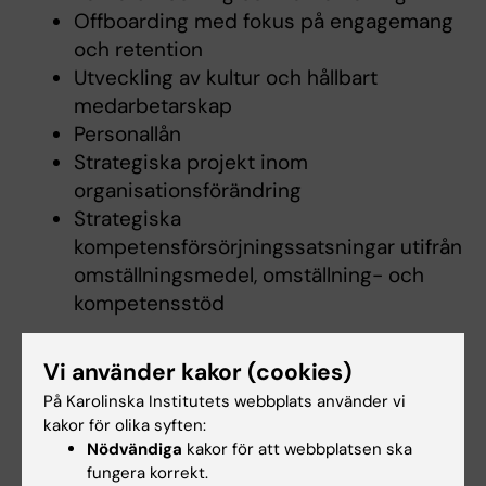
Offboarding med fokus på engagemang
och retention
Utveckling av kultur och hållbart
medarbetarskap
Personallån
Strategiska projekt inom
organisationsförändring
Strategiska
kompetensförsörjningssatsningar utifrån
omställningsmedel, omställning- och
kompetensstöd
Vi använder kakor (cookies)
UTBILDNING
På Karolinska Institutets webbplats använder vi
Coach Diploma, Leapfrog AB, Sweden (Nov
kakor för olika syften:
2022) Meets ICF training requirements for
Nödvändiga
kakor för att webbplatsen ska
ACC certification
fungera korrekt.