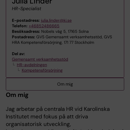
Julia Linder
HR-Specialist
E-postadress:
julia.linder@ki.se
Telefon:
+46852486665
Besöksadress:
Nobels väg 5, 17165 Solna
Postadress:
GVS Gemensamt verksamhetsstöd, GVS
HRA Kompetensförsörjning, 171 77 Stockholm
Del av:
Gemensamt verksamhetsstöd
HR-avdelningen
Kompetensförsörjning
Om mig
Om mig
Jag arbetar på centrala HR vid Karolinska
Institutet med fokus på att driva
organisatorisk utveckling,