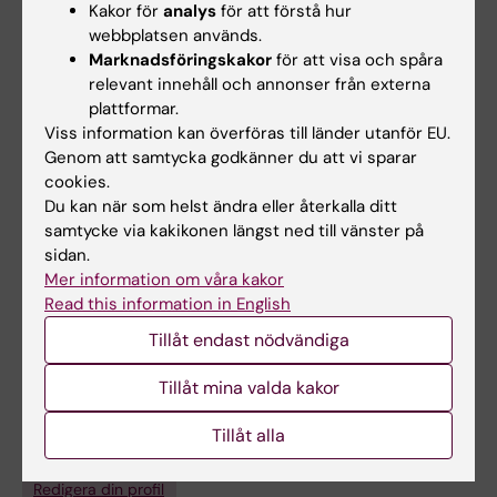
Assoc. CIPD, The Chartered Institute of
Kakor för
analys
för att förstå hur
webbplatsen används.
Personnel and Development is a association
Marknadsföringskakor
för att visa och spåra
for Human Resource Management
relevant innehåll och annonser från externa
professionals, England (2020)
plattformar.
BScHons Business and International Relations,
Viss information kan överföras till länder utanför EU.
Aston University, England (2015)
Genom att samtycka godkänner du att vi sparar
cookies.
Du kan när som helst ändra eller återkalla ditt
samtycke via kakikonen längst ned till vänster på
sidan.
Länkar:
Mer information om våra kakor
Karriärutveckling- och karriärväxlingssprogrammet
Read this information in English
Off-boarding process (ENG)
Tillåt endast nödvändiga
Off-boarding process (SV)
Learning HUB (All central HRs courses for managers)
HR Stöd
Tillåt mina valda kakor
HR Support
Coaching services
Tillåt alla
Är du Julia Linder?
Redigera din profil