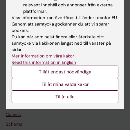
Huvudmeny
relevant innehåll och annonser från externa
plattformar.
Utbildning
Viss information kan överföras till länder utanför EU.
Forskarutbildning
Genom att samtycka godkänner du att vi sparar
cookies.
Forskning
Du kan när som helst ändra eller återkalla ditt
Om KI
samtycke via kakikonen längst ned till vänster på
sidan.
Mer information om våra kakor
På gång
Read this information in English
Nyheter
Tillåt endast nödvändiga
Kalender
Tillåt mina valda kakor
Student
Tillåt alla
Ladok
Canvas
Schema