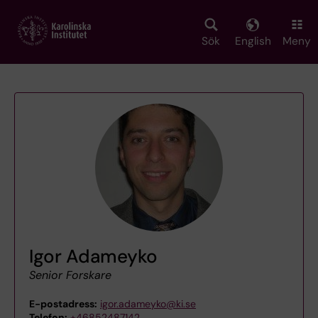
Skip
to
main
Sök
English
Meny
content
Igor Adameyko
Senior Forskare
E-postadress:
igor.adameyko@ki.se
Telefon:
+46852487142