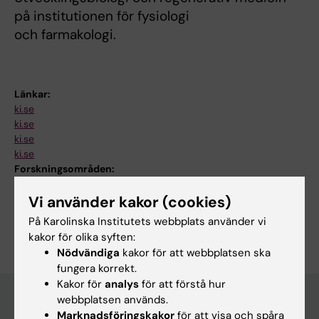
på institutionen för fysiologi
och farmakologi.
Länkar:
ki.se
ki.se
ki.se
ki.se
Forskningsområden:
Cellbiologi
Utvecklingsbiologi
Vi använder kakor (cookies)
Är du Igor Adameyko?
På Karolinska Institutets webbplats använder vi
Redigera din profil
kakor för olika syften:
Nödvändiga
kakor för att webbplatsen ska
fungera korrekt.
Kakor för
analys
för att förstå hur
webbplatsen används.
Marknadsföringskakor
för att visa och spåra