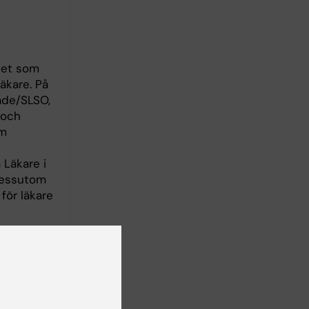
het som
äkare. På
åde/SLSO,
 och
om
 Läkare i
Dessutom
 för läkare