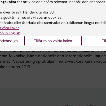
udier och registerbaserad forskning
ingskakor
för att visa och spåra relevant innehåll och annonser
citet och effekt i olika subpopulationer; immunsuppri
 överföras till länder utanför EU.
ch personer med obesitas
 godkänner du att vi sparar cookies.
hälsoekonomi och vaccinationsgenombrott
t ändra eller återkalla ditt samtycke via kakikonen längst ned til
 våra kakor
on in English
ng
nödvändiga
Tillåt mina valda kakor
Ti
d föreläsare och undervisare inom infektionssjukdomar m
rad folkhälsa, både nationellt och internationellt. Jag är
e av "Vaccinering i praktiken", en 2-veckors kurs i vacci
skor, sedan 2013.