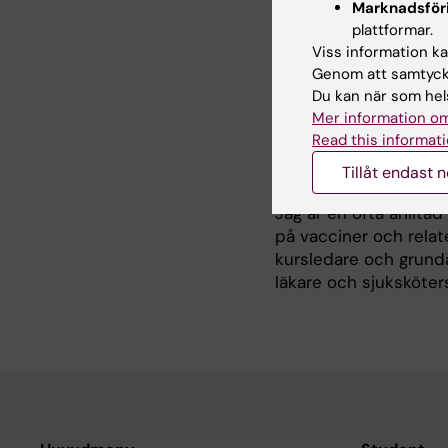
Kliniska vaccinst
Marknadsför
plattformar.
Vaccinimmunogeni
Viss information kan
gravida, äldre o
Genom att samtycka
Implementering, 
Du kan när som hels
Mer information om
Read this informati
Undervisni
Tillåt endast 
Jag är en ofta anlita
på vacciner och relate
kursledare och grundar
läkare och sjuksköter