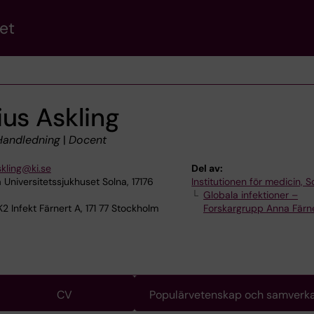
et
us Askling
/Handledning
|
Docent
skling@ki.se
Del av:
 Universitetssjukhuset Solna, 17176
Institutionen för medicin, S
Globala infektioner –
2 Infekt Färnert A, 171 77 Stockholm
Forskargrupp Anna Färn
CV
Populärvetenskap och samverk