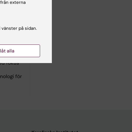
 från externa
merade,
l vänster på sidan.
llåt alla
ed fokus
nologi för