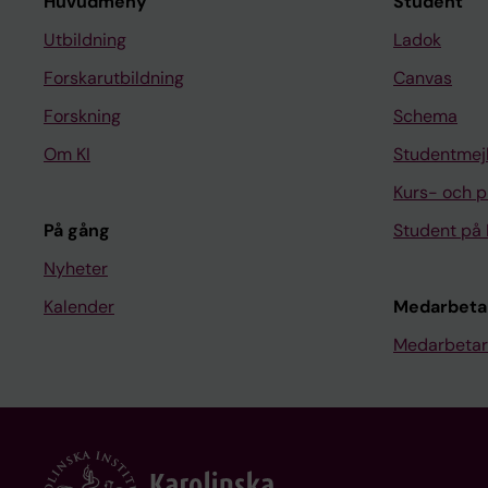
Huvudmeny
Student
Utbildning
Ladok
Forskarutbildning
Canvas
Forskning
Schema
Om KI
Studentmej
Kurs- och 
På gång
Student på 
Nyheter
Kalender
Medarbeta
Medarbetar