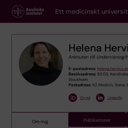
Skip
Ett medicinskt universit
to
main
content
Helena Hervi
Anknuten till Undervisning
E-postadress:
helena.hervius.a
Besöksadress:
B2:03, Karolinska
Stockholm
Postadress:
K2 Medicin, Solna, K
Orcid
LinkedIn
Publikationer
Om mig