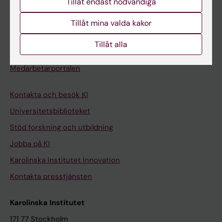
Tillåt endast nödvändiga
Kurs- och programwebbar
Student på KI
Tillåt mina valda kakor
Tillåt alla
Medarbetare
Medarbetarportalen
Kontakta och besök KI
Universitetsbiblioteket
Stöd forskning och utbildning
Jobba på KI
Karolinska Institutet Innovation
Kontakta presstjänsten
Karolinska Institutet
171 77 Stockholm