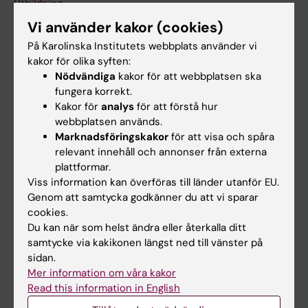
Utbildning
Vi använder kakor (cookies)
Forskarutbildning
På Karolinska Institutets webbplats använder vi
Forskning
kakor för olika syften:
Om KI
Nödvändiga
kakor för att webbplatsen ska
fungera korrekt.
Kakor för
analys
för att förstå hur
På gång
webbplatsen används.
Marknadsföringskakor
för att visa och spåra
Nyheter
relevant innehåll och annonser från externa
Kalender
plattformar.
Viss information kan överföras till länder utanför EU.
Genom att samtycka godkänner du att vi sparar
Student
cookies.
Ladok
Du kan när som helst ändra eller återkalla ditt
samtycke via kakikonen längst ned till vänster på
Canvas
sidan.
Schema
Mer information om våra kakor
Read this information in English
Studentmejlen