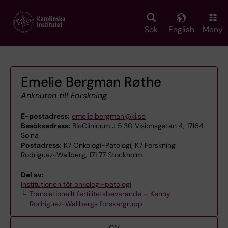
Skip
to
main
Sök
English
Meny
content
Emelie Bergman Røthe
Anknuten till Forskning
E-postadress:
emelie.bergman@ki.se
Besöksadress:
BioClinicum J 5:30 Visionsgatan 4, 17164
Solna
Postadress:
K7 Onkologi-Patologi, K7 Forskning
Rodriguez-Wallberg, 171 77 Stockholm
Del av:
Institutionen för onkologi-patologi
Translationellt fertilitetsbevarande – Kenny
Rodriguez-Wallbergs forskargrupp